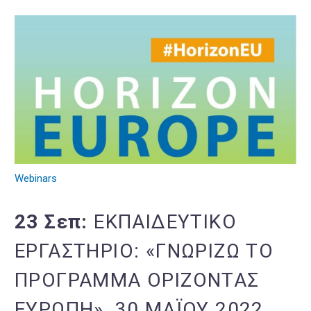
Webinars
23 Σεπ:
ΕΚΠΑΙΔΕΥΤΙΚΌ
ΕΡΓΑΣΤΉΡΙΟ: «ΓΝΩΡΊΖΩ ΤΟ
ΠΡΌΓΡΑΜΜΑ ΟΡΊΖΟΝΤΑΣ
ΕΥΡΏΠΗ», 30 ΜΑΪ́ΟΥ 2022