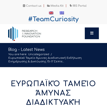
Contact us
Media Kit
IRIS Portal
#TeamCuriosity
Blog - Latest News
You are here:
Uncategorized
/
Ευρωπαϊκό Ταμείο Άμυνας Διαδικτυακή Εκδήλωση
Ενημέρωσης & Δικτύωσης 15-17 Σεπτε...
ΕΥΡΩΠΑΪΚΌ ΤΑΜΕΊΟ
ΆΜΥΝΑΣ
ΔΙΑΔΙΚΤΥΑΚΉ