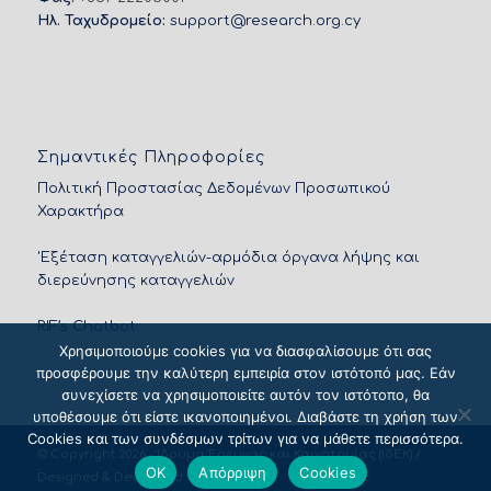
Ηλ. Ταχυδρομείο:
support@research.org.cy
Σημαντικές Πληροφορίες
Πολιτική Προστασίας Δεδομένων Προσωπικού
Χαρακτήρα
'Εξέταση καταγγελιών-αρμόδια όργανα λήψης και
διερεύνησης καταγγελιών
RIF’s Chatbot
Χρησιμοποιούμε cookies για να διασφαλίσουμε ότι σας
προσφέρουμε την καλύτερη εμπειρία στον ιστότοπό μας. Εάν
συνεχίσετε να χρησιμοποιείτε αυτόν τον ιστότοπο, θα
υποθέσουμε ότι είστε ικανοποιημένοι. Διαβάστε τη χρήση των
Cookies και των συνδέσμων τρίτων για να μάθετε περισσότερα.
© Copyright 2026 - Ίδρυμα Έρευνας και Καινοτομίας (ΙδΕΚ) /
OK
Απόρριψη
Cookies
Designed & Developed by
NETinfo Plc