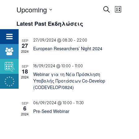
Εκδηλώ
Upcoming
Εκδήλωσ
Αναζήτηση
List
Views
Search
Select
Navigati
Latest Past Εκδηλώσεις
date.
and
Views
SEP
27/09/2024 @ 08:30
-
22:00
27
Navigat
European Researchers’ Night 2024
2024
SEP
18/09/2024 @ 10:00
-
11:00
18
Webinar για τη Νέα Πρόσκληση
2024
Υποβολής Προτάσεων Co-Develop
(CODEVELOP/0824)
SEP
06/09/2024 @ 10:00
-
11:30
6
Pre-Seed Webinar
2024