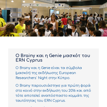
1
2
3
4
5
6
7
8
9
10
Ο Brainy και η Genie μασκότ του
ERN Cyprus
Ο Brainy και η Genie είναι τα σύμβολα
(μασκότ) της εκδήλωσης European
Researchers’ Night στην Κύπρο.
Ο Brainy παρουσιάστηκε για πρώτη φορά
στο κοινό στην εκδήλωση του 2016 και από
τότε αποτελεί αναπόσπαστο κομμάτι της
ταυτότητας του ERN Cyprus.