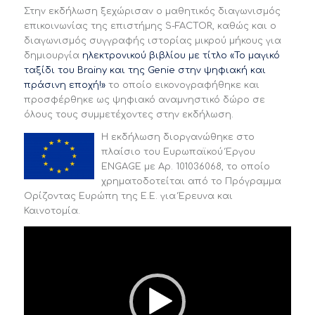
Στην εκδήλωση ξεχώρισαν ο μαθητικός διαγωνισμός
επικοινωνίας της επιστήμης S-FACTOR, καθώς και ο
διαγωνισμός συγγραφής ιστορίας μικρού μήκους για
δημιουργία
ηλεκτρονικού βιβλίου με τίτλο «To μαγικό
ταξίδι του Brainy και της Genie στην ψηφιακή και
πράσινη εποχή!»
το οποίο εικονογραφήθηκε και
προσφέρθηκε ως ψηφιακό αναμνηστικό δώρο σε
όλους τους συμμετέχοντες στην εκδήλωση.
Η εκδήλωση διοργανώθηκε στο
πλαίσιο του Ευρωπαϊκού Έργου
ENGAGE με Αρ. 101036068, το οποίο
χρηματοδοτείται από το Πρόγραμμα
Ορίζοντας Ευρώπη της Ε.Ε. για Έρευνα και
Καινοτομία.