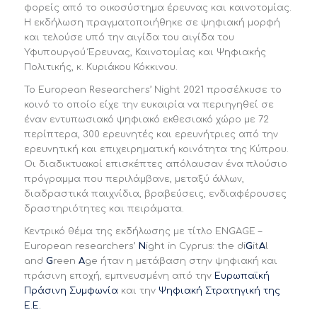
φορείς από το οικοσύστημα έρευνας και καινοτομίας.
Η εκδήλωση πραγματοποιήθηκε σε ψηφιακή μορφή
και τελούσε υπό την αιγίδα του αιγίδα του
Υφυπουργού Έρευνας, Καινοτομίας και Ψηφιακής
Πολιτικής, κ. Κυριάκου Κόκκινου.
Το European Researchers’ Night 2021 προσέλκυσε το
κοινό το οποίο είχε την ευκαιρία να περιηγηθεί σε
έναν εντυπωσιακό ψηφιακό εκθεσιακό χώρο με 72
περίπτερα, 300 ερευνητές και ερευνήτριες από την
ερευνητική και επιχειρηματική κοινότητα της Κύπρου.
Οι διαδικτυακοί επισκέπτες απόλαυσαν ένα πλούσιο
πρόγραμμα που περιλάμβανε, μεταξύ άλλων,
διαδραστικά παιχνίδια, βραβεύσεις, ενδιαφέρουσες
δραστηριότητες και πειράματα.
Κεντρικό θέμα της εκδήλωσης με τίτλο ENGAGE –
European researchers’
N
ight in Cyprus: the di
G
it
A
l
and
G
reen
A
ge ήταν η μετάβαση στην ψηφιακή και
πράσινη εποχή, εμπνευσμένη από την
Ευρωπαϊκή
Πράσινη Συμφωνία
και την
Ψηφιακή Στρατηγική της
Ε.Ε.