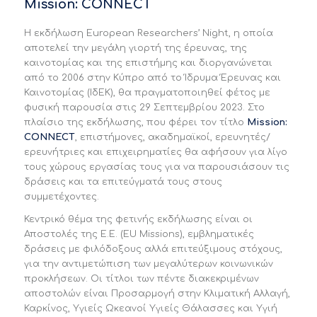
Mission: CONNECT
Η εκδήλωση European Researchers’ Night, η οποία
αποτελεί την μεγάλη γιορτή της έρευνας, της
καινοτομίας και της επιστήμης και διοργανώνεται
από το 2006 στην Κύπρο από το Ίδρυμα Έρευνας και
Καινοτομίας (ΙδΕΚ), θα πραγματοποιηθεί φέτος με
φυσική παρουσία στις 29 Σεπτεμβρίου 2023. Στο
πλαίσιο της εκδήλωσης, που φέρει τον τίτλο
Mission
:
CONNECT
, επιστήμονες, ακαδημαϊκοί, ερευνητές/
ερευνήτριες και επιχειρηματίες θα αφήσουν για λίγο
τους χώρους εργασίας τους για να παρουσιάσουν τις
δράσεις και τα επιτεύγματά τους στους
συμμετέχοντες.
Κεντρικό θέμα της φετινής εκδήλωσης είναι οι
Αποστολές της Ε.Ε. (EU Missions), εμβληματικές
δράσεις με φιλόδοξους αλλά επιτεύξιμους στόχους,
για την αντιμετώπιση των μεγαλύτερων κοινωνικών
προκλήσεων. Οι τίτλοι των πέντε διακεκριμένων
αποστολών είναι Προσαρμογή στην Κλιματική Αλλαγή,
Καρκίνος, Υγιείς Ωκεανοί Υγιείς Θάλασσες και Υγιή