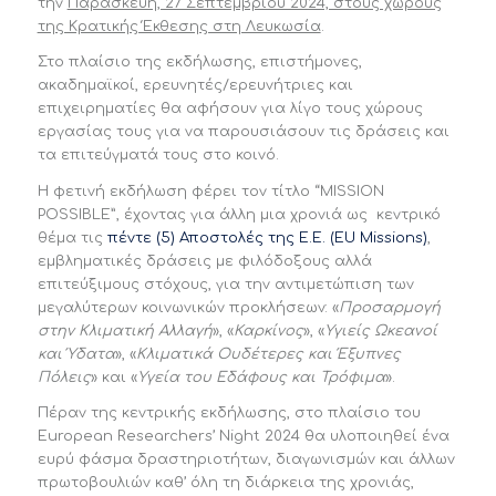
την
Παρασκευή, 27 Σεπτεμβρίου 2024, στους χώρους
της Κρατικής Έκθεσης στη Λευκωσία
.
Στο πλαίσιο της εκδήλωσης, επιστήμονες,
ακαδημαϊκοί, ερευνητές/ερευνήτριες και
επιχειρηματίες θα αφήσουν για λίγο τους χώρους
εργασίας τους για να παρουσιάσουν τις δράσεις και
τα επιτεύγματά τους στο κοινό.
Η φετινή εκδήλωση φέρει τον τίτλο “MISSION
POSSIBLE”, έχοντας για άλλη μια χρονιά ως κεντρικό
θέμα τις
πέντε (5) Αποστολές της Ε.Ε. (EU Missions)
,
εμβληματικές δράσεις με φιλόδοξους αλλά
επιτεύξιμους στόχους, για την αντιμετώπιση των
μεγαλύτερων κοινωνικών προκλήσεων: «
Προσαρμογή
στην Κλιματική Αλλαγή
», «
Καρκίνος
», «
Υγιείς Ωκεανοί
και Ύδατα
», «
Κλιματικά Ουδέτερες και Έξυπνες
Πόλεις
» και «
Υγεία του Εδάφους και Τρόφιμα
».
Πέραν της κεντρικής εκδήλωσης, στο πλαίσιο του
European Researchers’ Night 2024 θα υλοποιηθεί ένα
ευρύ φάσμα δραστηριοτήτων, διαγωνισμών και άλλων
πρωτοβουλιών καθ’ όλη τη διάρκεια της χρονιάς,