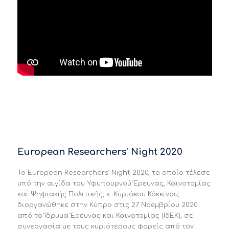
European Researchers’ Night 2020
Το European Researchers’ Night 2020, το οποίο τέλεσε
υπό την αιγίδα του Υφυπουργού Έρευνας, Καινοτομίας
και Ψηφιακής Πολιτικής, κ. Κυριάκου Κόκκινου,
διοργανώθηκε στην Κύπρο στις 27 Νοεμβρίου 2020
από το Ίδρυμα Έρευνας και Καινοτομίας (ΙδΕΚ), σε
συνεργασία με τους κυριότερους φορείς από τον