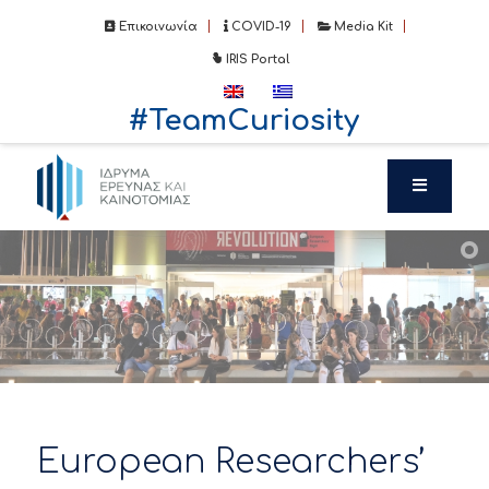
Επικοινωνία
COVID-19
Media Kit
IRIS Portal
#TeamCuriosity
European Researchers’