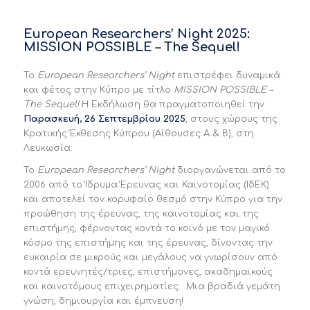
European Researchers’ Night 2025:
MISSION POSSIBLE – The Sequel!
To
European Researchers
’ Night
επιστρέφει δυναμικά
και φέτος στην Κύπρο με τίτλο
MISSION POSSIBLE
–
The Sequel
!
Η Εκδήλωση θα πραγματοποιηθεί την
Παρασκευή, 26 Σεπτεμβρίου 2025
, στους χώρους της
Κρατικής Έκθεσης Κύπρου (Αίθουσες A & B), στη
Λευκωσία.
To
European Researchers
’ Night
διοργανώνεται από το
2006 από το Ίδρυμα Έρευνας και Καινοτομίας (ΙδΕΚ)
και αποτελεί τον κορυφαίο θεσμό στην Κύπρο για την
προώθηση της έρευνας, της καινοτομίας και της
επιστήμης, φέρνοντας κοντά το κοινό με τον μαγικό
κόσμο της επιστήμης και της έρευνας, δίνοντας την
ευκαιρία σε μικρούς και μεγάλους να γνωρίσουν από
κοντά ερευνητές/τριες, επιστήμονες, ακαδημαϊκούς
και καινοτόμους επιχειρηματίες. Μια βραδιά γεμάτη
γνώση, δημιουργία και έμπνευση!