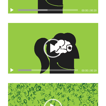
00:00
|
00:20
00:00
|
00:19