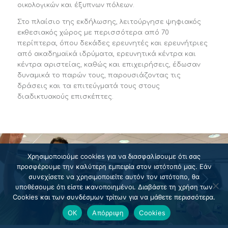
οικολογικών και έξυπνων πόλεων.
Στο πλαίσιο της εκδήλωσης, λειτούργησε ψηφιακός
εκθεσιακός χώρος με περισσότερα από 70
περίπτερα, όπου δεκάδες ερευνητές και ερευνήτριες
από ακαδημαϊκά ιδρύματα, ερευνητικά κέντρα και
κέντρα αριστείας, καθώς και επιχειρήσεις, έδωσαν
δυναμικά το παρών τους, παρουσιάζοντας τις
δράσεις και τα επιτεύγματά τους στους
διαδικτυακούς επισκέπτες.
Χρησιμοποιούμε cookies για να διασφαλίσουμε ότι σας
προσφέρουμε την καλύτερη εμπειρία στον ιστότοπό μας. Εάν
συνεχίσετε να χρησιμοποιείτε αυτόν τον ιστότοπο, θα
υποθέσουμε ότι είστε ικανοποιημένοι. Διαβάστε τη χρήση των
Cookies και των συνδέσμων τρίτων για να μάθετε περισσότερα.
OK
Απόρριψη
Cookies
1
2
3
4
5
6
7
8
9
10
11