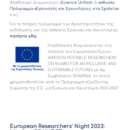
(Μαθητικοί Διαγωνισμοί «
Science Unfold
» &
«eBook»
,
Πρόγραμμα «Ερευνητές και Ερευνήτριες στα Σχολεία»
,
κ.α.).
Για το πλήρες πρόγραμμα των δραστηριοτήτων της
εκδήλωσης και της έκθεσης Έρευνας και Καινοτομίας
πατήστε εδώ.
Η εκδήλωση διοργανώνεται στο
πλαίσιο του Ευρωπαϊκού Έργου
«MISSION POSSIBLE: RESEARCHERS
ON BOARD FOR AN INCLUSIVE AND
SUSTAINABLE FUTURE» με Αρ.
Συμβολαίου 101160964, το οποίο
χρηματοδοτείται από το Πρόγραμμα «Ορίζοντας
Ευρώπη» της Ε.Ε. για Έρευνα και Καινοτομία 2021-2027.
European Researchers’ Night 2023: