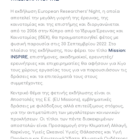
Η εκδήλωση European Researchers’ Night, η οποία
αποτελεί την μεγάλη γιορτή της έρευνας, της
καινοτομίας και της επιστήμης και διοργανώνεται
από το 2006 στην Κύπρο από το Ίδρυμα Έρευνας και
Καινοτομίας (ΙδΕΚ), θα πραγματοποιηθεί φέτος με
φυσική παρουσία στις 30 Σεπτεμβρίου 2022. Στο
πλαίσιο της εκδήλωσης, που φέρει τον τίτλο
Mission
:
INSPIRE
, επιστήμονες, ακαδημαϊκοί, ερευνητές/
ερευνήτριες και επιχειρηματίες θα αφήσουν για λίγο
τους χώρους εργασίας τους για να παρουσιάσουν τις
δράσεις και τα επιτεύγματά τους στους
συμμετέχοντες.
Κεντρικό θέμα της φετινής εκδήλωσης είναι οι
Αποστολές της Ε.Ε. (EU Missions), εμβληματικές
δράσεις με φιλόδοξους αλλά επιτεύξιμους στόχους,
για την αντιμετώπιση των μεγαλύτερων κοινωνικών
προκλήσεων. Οι τίτλοι των πέντε διακεκριμένων
αποστολών είναι Προσαρμογή στην Κλιματική Αλλαγή,
Καρκίνος, Υγιείς Ωκεανοί Υγιείς Θάλασσες και Υγιή
Παράκτια και Εσωτερικά Ύδατα, Κλιματικά Ουδέτερες