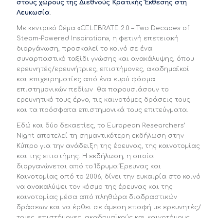
στους χώρους της Διεθνούς Κρατικής Έκθεσης στη
Λευκωσία
.
Με κεντρικό θέμα «CELEBRATE 2.0 – Two Decades of
Steam-Powered Inspiration», η φετινή επετειακή
διοργάνωση, προσκαλεί το κοινό σε ένα
συναρπαστικό ταξίδι γνώσης και ανακάλυψης, όπου
ερευνητές/ερευνήτριες, επιστήμονες, ακαδημαϊκοί
και επιχειρηματίες από ένα ευρύ φάσμα
επιστημονικών πεδίων θα παρουσιάσουν το
ερευνητικό τους έργο, τις καινοτόμες δράσεις τους
και τα πρόσφατα επιστημονικά τους επιτεύγματα.
Εδώ και δύο δεκαετίες, το European Researchers’
Night αποτελεί τη σημαντικότερη εκδήλωση στην
Κύπρο για την ανάδειξη της έρευνας, της καινοτομίας
και της επιστήμης. Η εκδήλωση, η οποία
διοργανώνεται από το Ίδρυμα Έρευνας και
Καινοτομίας από το 2006, δίνει την ευκαιρία στο κοινό
να ανακαλύψει τον κόσμο της έρευνας και της
καινοτομίας μέσα από πληθώρα διαδραστικών
δράσεων και να έρθει σε άμεση επαφή με ερευνητές/
τριες, επιστήμονες, ακαδημαϊκούς και καινοτόμους