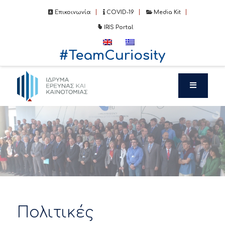
Επικοινωνία
COVID-19
Media Kit
IRIS Portal
#TeamCuriosity
Πολιτικές