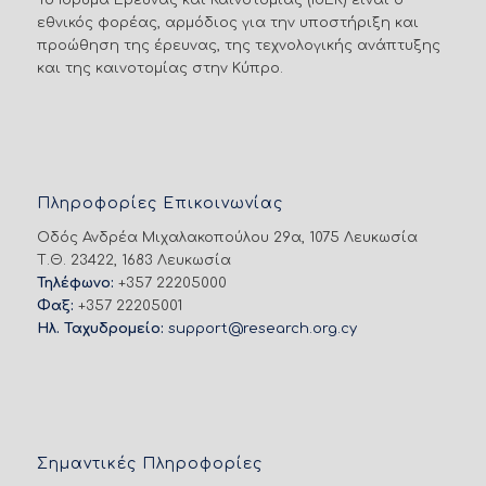
Το Ίδρυμα Έρευνας και Καινοτομίας (ΙδΕΚ) είναι ο
εθνικός φορέας, αρμόδιος για την υποστήριξη και
προώθηση της έρευνας, της τεχνολογικής ανάπτυξης
και της καινοτομίας στην Κύπρο.
Πληροφορίες Επικοινωνίας
Οδός Ανδρέα Μιχαλακοπούλου 29α, 1075 Λευκωσία
Τ.Θ. 23422, 1683 Λευκωσία
Τηλέφωνο:
+357 22205000
Φαξ:
+357 22205001
Ηλ. Ταχυδρομείο:
support@research.org.cy
Σημαντικές Πληροφορίες