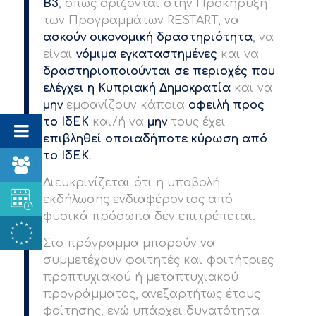
Β3
, όπως ορίζονται στην Προκήρυξη
των Προγραμμάτων RESTART, να
ασκούν οικονομική δραστηριότητα
, να
είναι
νόμιμα εγκαταστημένες
και να
δραστηριοποιούνται σε περιοχές που
ελέγχει η Κυπριακή Δημοκρατία
και να
μην
εμφανίζουν κάποια
οφειλή προς
το ΙδΕΚ
και/ή να
μην
τους έχει
επιβληθεί οποιαδήποτε κύρωση από
το ΙδΕΚ
.
Διευκρινίζεται ότι η υποβολή
εκδήλωσης ενδιαφέροντος από
φυσικά πρόσωπα δεν επιτρέπεται.
Στο πρόγραμμα μπορούν να
συμμετέχουν φοιτητές και φοιτήτριες
προπτυχιακού ή μεταπτυχιακού
προγράμματος, ανεξαρτήτως έτους
φοίτησης, ενώ υπάρχει δυνατότητα