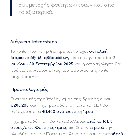
συμμετοχής φοιτητών/τριών και από
το εξωτερικό.
Διάρκεια Intrerships
Το κάθε Internship θα πρέπει να έχει
συνολική
διάρκεια έξι (6) εβδομάδων,
μέσα στην περίοδο
2
Ιουνίου – 30 Σεπτεμβρίου 2025
και η απασχόληση θα
πρέπει να γίνεται εντός του ωραρίου της κάθε
επιχείρησης.
Προϋπολογισμός
Ο συνολικός προϋπολογισμός της δράσης είναι
€200.200
και η χρηματοδότηση από το ΙδΕΚ θα
ανέρχεται στα
€1.400 ανά φοιτητή/τρια
.
Η χρηματοδότηση θα καταβάλλεται
από το ΙδΕΚ
στους/στις Φοιτητές/τριες
ως Χορηγία
μετά
την
ολοκλήρωση της Πρακτικής Άσκησης και την
υποβολή