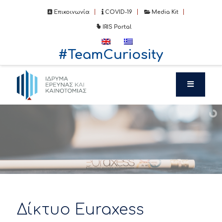
Επικοινωνία
COVID-19
Media Kit
IRIS Portal
#TeamCuriosity
Δίκτυο Euraxess