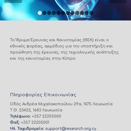
1
2
3
4
5
6
7
8
9
10
11
12
Το Ίδρυμα Έρευνας και Καινοτομίας (ΙδΕΚ) είναι ο
εθνικός φορέας, αρμόδιος για την υποστήριξη και
προώθηση της έρευνας, της τεχνολογικής ανάπτυξης
και της καινοτομίας στην Κύπρο.
Πληροφορίες Επικοινωνίας
Οδός Ανδρέα Μιχαλακοπούλου 29α, 1075 Λευκωσία
Τ.Θ. 23422, 1683 Λευκωσία
Τηλέφωνο:
+357 22205000
Φαξ:
+357 22205001
Ηλ. Ταχυδρομείο:
support@research.org.cy