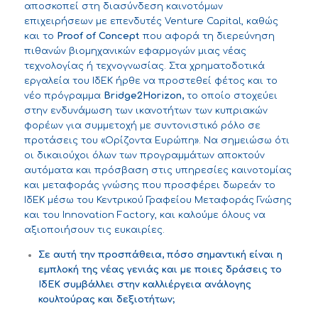
αποσκοπεί στη διασύνδεση καινοτόμων
επιχειρήσεων με επενδυτές Venture Capital, καθώς
και το
Proof of Concept
που αφορά τη διερεύνηση
πιθανών βιομηχανικών εφαρμογών μιας νέας
τεχνολογίας ή τεχνογνωσίας. Στα χρηματοδοτικά
εργαλεία του ΙδΕΚ ήρθε να προστεθεί φέτος και το
νέο πρόγραμμα
Bridge2Horizon,
το οποίο στοχεύει
στην ενδυνάμωση των ικανοτήτων των κυπριακών
φορέων για συμμετοχή με συντονιστικό ρόλο σε
προτάσεις του «Ορίζοντα Ευρώπη». Να σημειώσω ότι
οι δικαιούχοι όλων των προγραμμάτων αποκτούν
αυτόματα και πρόσβαση στις υπηρεσίες καινοτομίας
και μεταφοράς γνώσης που προσφέρει δωρεάν το
ΙδΕΚ μέσω του Κεντρικού Γραφείου Μεταφοράς Γνώσης
και του Innovation Factory, και καλούμε όλους να
αξιοποιήσουν τις ευκαιρίες.
Σε αυτή την προσπάθεια, πόσο σημαντική είναι η
εμπλοκή της νέας γενιάς και με ποιες δράσεις το
ΙδΕΚ συμβάλλει στην καλλιέργεια ανάλογης
κουλτούρας και δεξιοτήτων;