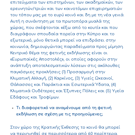
επιτεύγματα των επιστημόνων, των ακαδημαϊκών, των
ερευνητών/τριών και των καινοτόμων επιχειρηματιών
του τόπου μας με το ευρύ κοινό και δη με τη νέα γενιά.
Αυτή η συνάντηση με τα πρωτοπόρα μυαλά της
χώρας, που σκέφτονται «έξω από το κουτί» και που
διαγράφουν σπουδαία πορεία στην Κύπρο και το
εξωτερικό, μόνο θετικά μπορεί να επιδράσει στην
κοινωνία, δημιουργώντας παραδείγματα προς μίμηση.
Κεντρικό θέμα της φετινής εκδήλωσης είναι οι
«Ευρωπαϊκές Αποστολές», οι οποίες αφορούν στην
ανάπτυξη αποτελεσματικών λύσεων στις ακόλουθες
παγκόσμιες προκλήσεις (1) Προσαρμογή στην
Κλιματική Αλλαγή, (2) Καρκίνος, (3) Υγιείς Ωκεανοί,
Θάλασσες και Παράκτια και Εσωτερικά Ύδατα, (4)
Κλιματικά Ουδέτερες και Έξυπνες Πόλεις και (5) Υγεία
Εδάφους και Τροφίμων.
Τι διαφορετικό να αναμένουμε από τη φετινή
εκδήλωση σε σχέση με τις προηγούμενες;
Στον χώρο της Κρατικής Έκθεσης το κοινό θα μπορεί
να περιηγηθεί σε περισσότερα από 60 περίπτερα,