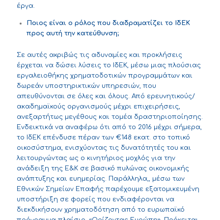
έργα.
Ποιος είναι ο ρόλος που διαδραματίζει το ΙδΕΚ
προς αυτή την κατεύθυνση;
Σε αυτές ακριβώς τις αδυναμίες και προκλήσεις
έρχεται να δώσει λύσεις το ΙδΕΚ, μέσω μιας πλούσιας
εργαλειοθήκης χρηματοδοτικών προγραμμάτων και
δωρεάν υποστηρικτικών υπηρεσιών, που
απευθύνονται σε όλες και όλους. Από ερευνητικούς/
ακαδημαϊκούς οργανισμούς μέχρι επιχειρήσεις,
ανεξαρτήτως μεγέθους και τομέα δραστηριοποίησης.
Ενδεικτικά να αναφέρω ότι από το 2016 μέχρι σήμερα,
το ΙδΕΚ επένδυσε πέραν των €148 εκατ. στο τοπικό
οικοσύστημα, ενισχύοντας τις δυνατότητές του και
λειτουργώντας ως ο κινητήριος μοχλός για την
ανάδειξη της Ε&Κ σε βασικό πυλώνας οικονομικής
ανάπτυξης και ευημερίας. Παράλληλα,, μέσω των
Εθνικών Σημείων Επαφής παρέχουμε εξατομικευμένη
υποστήριξη σε φορείς που ενδιαφέρονται να
διεκδικήσουν χρηματοδότηση από το ευρωπαϊκό
πρόγραμμα πλαίσιο, «Ορίζοντας Ευρώπη». Πρόκειται