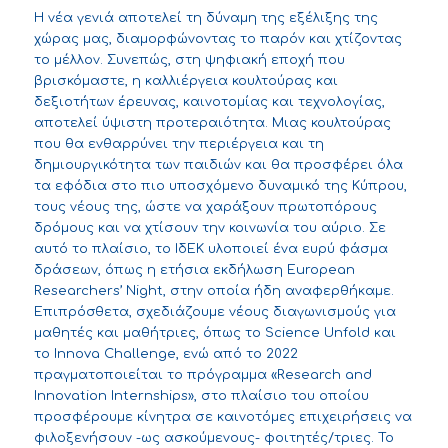
Η νέα γενιά αποτελεί τη δύναμη της εξέλιξης της
χώρας μας, διαμορφώνοντας το παρόν και χτίζοντας
το μέλλον. Συνεπώς, στη ψηφιακή εποχή που
βρισκόμαστε, η καλλιέργεια κουλτούρας και
δεξιοτήτων έρευνας, καινοτομίας και τεχνολογίας,
αποτελεί ύψιστη προτεραιότητα. Μιας κουλτούρας
που θα ενθαρρύνει την περιέργεια και τη
δημιουργικότητα των παιδιών και θα προσφέρει όλα
τα εφόδια στο πιο υποσχόμενο δυναμικό της Κύπρου,
τους νέους της, ώστε να χαράξουν πρωτοπόρους
δρόμους και να χτίσουν την κοινωνία του αύριο. Σε
αυτό το πλαίσιο, το ΙδΕΚ υλοποιεί ένα ευρύ φάσμα
δράσεων, όπως η ετήσια εκδήλωση European
Researchers’ Night, στην οποία ήδη αναφερθήκαμε.
Επιπρόσθετα, σχεδιάζουμε νέους διαγωνισμούς για
μαθητές και μαθήτριες, όπως το Science Unfold και
το Innova Challenge, ενώ από το 2022
πραγματοποιείται το πρόγραμμα «Research and
Innovation Internships», στο πλαίσιο του οποίου
προσφέρουμε κίνητρα σε καινοτόμες επιχειρήσεις να
φιλοξενήσουν -ως ασκούμενους- φοιτητές/τριες. Το