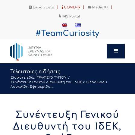
Επικοινωνία
COVID-19
Media Kit
IRIS Portal
#TeamCuriosity
Τελευταίες ειδήσεις
Είσαστε εδώ:
ΓΡΑΦΕΙΟ ΤΥΠΟΥ
/
Συνέντευξη Γενικού Διευθυντή του ΙδΕΚ, κ. Θεόδωρου
Λουκαΐδη, Εφημερίδα ...
Συνέντευξη Γενικού
Διευθυντή του ΙδΕΚ,