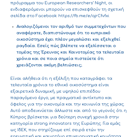
πρόγραμμα του European Researchers’ Night, οι
ενδιαφερόμενοι μπορούν να επισκεφθούν τη σχετική
σελίδα στο Facebook:
https://fb.me/e/ajrCfvfxi
.
Αναλογιζόμενοι τον αριθμό των συμμετεχόντων που
αναφέρατε, διαπιστώνουμε ότι το κυπριακό
οικοσύστημα έχει πλέον μεγαλώσει και εξελιχθεί
ραγδαία. Εσείς πώς βλέπετε να εξελίσσεται ο
τομέας της Έρευνας και Καινοτομίας τα τελευταία
χρόνια και σε ποια σημεία πιστεύετε ότι
χρειάζονται ακόμη βελτιώσεις;
Είναι αλήθεια ότι η εξέλιξη που καταγράφει τα
τελευταία χρόνια το εθνικό οικοσύστημα είναι
εξαιρετικά δυναμική, με υψηλού επιπέδου
παραγόμενο έργο, με πραγματικό αντίκτυπο και
όφελος για την οικονομία και την κοινωνία της χώρας.
Αυτό αποδεικνύεται άλλωστε και από το γεγονός ότι η
Κύπρος βρίσκεται για δεύτερη συνεχή χρονιά στην
κατηγορία strong innovators της Ευρώπης. Για εμάς
ως ΙδΕΚ, που στηρίζουμε επί σειρά ετών την
ερευνητική και καινοτόμο επιχειρηματική κοινότητα