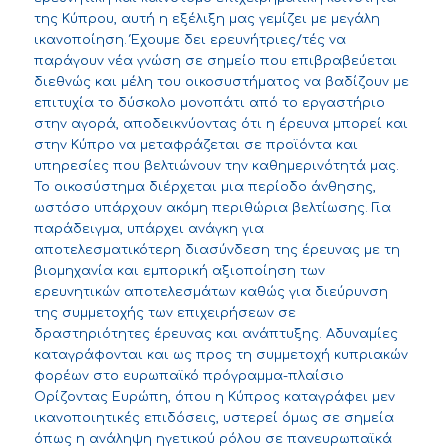
της Κύπρου, αυτή η εξέλιξη μας γεμίζει με μεγάλη
ικανοποίηση. Έχουμε δει ερευνήτριες/τές να
παράγουν νέα γνώση σε σημείο που επιβραβεύεται
διεθνώς και μέλη του οικοσυστήματος να βαδίζουν με
επιτυχία το δύσκολο μονοπάτι από το εργαστήριο
στην αγορά, αποδεικνύοντας ότι η έρευνα μπορεί και
στην Κύπρο να μεταφράζεται σε προϊόντα και
υπηρεσίες που βελτιώνουν την καθημερινότητά μας.
Το οικοσύστημα διέρχεται μια περίοδο άνθησης,
ωστόσο υπάρχουν ακόμη περιθώρια βελτίωσης. Για
παράδειγμα, υπάρχει ανάγκη για
αποτελεσματικότερη διασύνδεση της έρευνας με τη
βιομηχανία και εμπορική αξιοποίηση των
ερευνητικών αποτελεσμάτων καθώς για διεύρυνση
της συμμετοχής των επιχειρήσεων σε
δραστηριότητες έρευνας και ανάπτυξης. Αδυναμίες
καταγράφονται και ως προς τη συμμετοχή κυπριακών
φορέων στο ευρωπαϊκό πρόγραμμα-πλαίσιο
Ορίζοντας Ευρώπη, όπου η Κύπρος καταγράφει μεν
ικανοποιητικές επιδόσεις, υστερεί όμως σε σημεία
όπως η ανάληψη ηγετικού ρόλου σε πανευρωπαϊκά