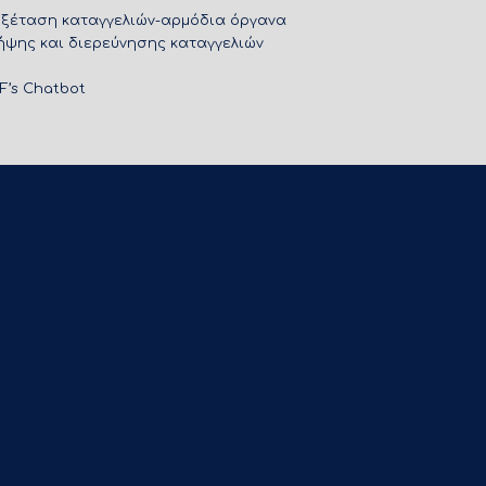
Εξέταση καταγγελιών-αρμόδια όργανα
ήψης και διερεύνησης καταγγελιών
IF’s Chatbot