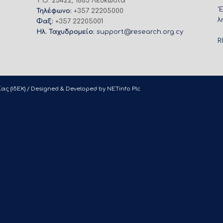
Τ.Θ. 23422, 1683 Λευκωσία
'
Τηλέφωνο:
+357 22205000
λ
Φαξ:
+357 22205001
Ηλ. Ταχυδρομείο:
support@research.org.cy
R
ας (ΙδΕΚ) / Designed & Developed by
NETinfo Plc