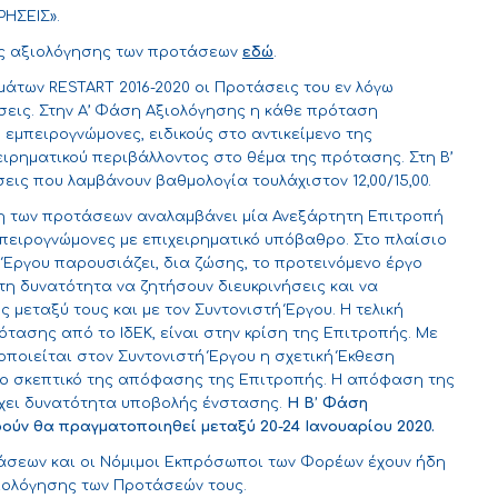
ΗΣΕΙΣ».
ης αξιολόγησης των προτάσεων
εδώ
.
άτων RESTART 2016-2020 οι Προτάσεις του εν λόγω
εις. Στην Α’ Φάση Αξιολόγησης η κάθε πρόταση
 εμπειρογνώμονες, ειδικούς στο αντικείμενο της
ειρηματικού περιβάλλοντος στο θέμα της πρότασης. Στη Β’
ς που λαμβάνουν βαθμολογία τουλάχιστον 12,00/15,00.
ση των προτάσεων αναλαμβάνει μία Ανεξάρτητη Επιτροπή
πειρογνώμονες με επιχειρηματικό υπόβαθρο. Στο πλαίσιο
 Έργου παρουσιάζει, δια ζώσης, το προτεινόμενο έργο
τη δυνατότητα να ζητήσουν διευκρινήσεις και να
μεταξύ τους και με τον Συντονιστή Έργου. Η τελική
ασης από το ΙδΕΚ, είναι στην κρίση της Επιτροπής. Με
οποιείται στον Συντονιστή Έργου η σχετική Έκθεση
το σκεπτικό της απόφασης της Επιτροπής. Η απόφαση της
ρχει δυνατότητα υποβολής ένστασης.
Η Β’ Φάση
ύν θα πραγματοποιηθεί μεταξύ 20-24 Ιανουαρίου 2020.
τάσεων και οι Νόμιμοι Εκπρόσωποι των Φορέων έχουν ήδη
ιολόγησης των Προτάσεών τους.