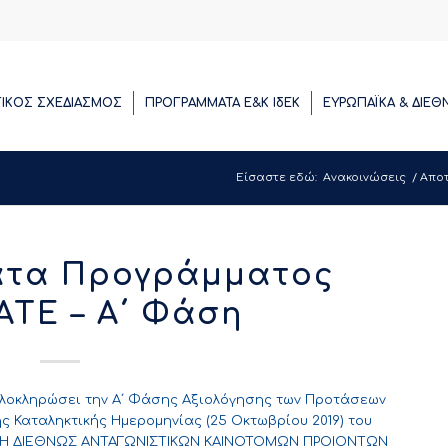
ΓΙΚΟΣ ΣΧΕΔΙΑΣΜΟΣ
ΠΡΟΓΡΑΜΜΑΤΑ E&K ΙδΕΚ
ΕΥΡΩΠΑΪΚΑ & ΔΙΕΘ
Είσαστε εδώ:
Ανακοινώσεις
/
Αποτ
ατα Προγράμματος
TE – Α΄ Φάση
 ολοκληρώσει την A΄ Φάσης Αξιολόγησης των Προτάσεων
 Καταληκτικής Ημερομηνίας (25 Οκτωβρίου 2019) του
ΣΗ ΔΙΕΘΝΩΣ ΑΝΤΑΓΩΝΙΣΤΙΚΩΝ ΚΑΙΝΟΤΟΜΩΝ ΠΡΟΙΟΝΤΩΝ