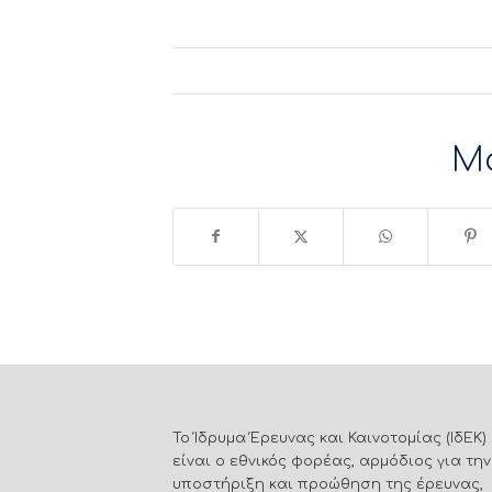
Μ
Το Ίδρυμα Έρευνας και Καινοτομίας (ΙδΕΚ)
είναι ο εθνικός φορέας, αρμόδιος για την
υποστήριξη και προώθηση της έρευνας,