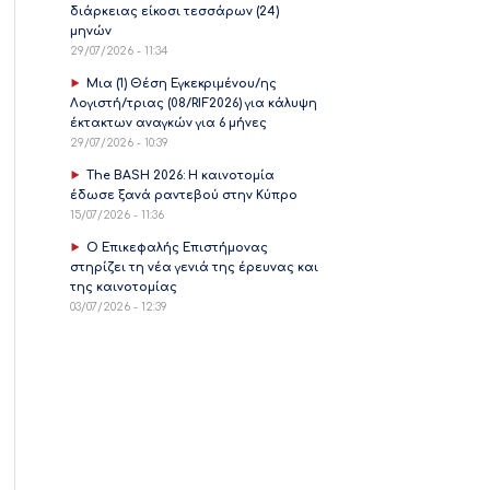
διάρκειας είκοσι τεσσάρων (24)
μηνών
29/07/2026 - 11:34
Μια (1) Θέση Εγκεκριμένου/ης
Λογιστή/τριας (08/RIF2026) για κάλυψη
έκτακτων αναγκών για 6 μήνες
29/07/2026 - 10:39
The BASH 2026: Η καινοτομία
έδωσε ξανά ραντεβού στην Κύπρο
15/07/2026 - 11:36
Ο Επικεφαλής Επιστήμονας
στηρίζει τη νέα γενιά της έρευνας και
της καινοτομίας
03/07/2026 - 12:39