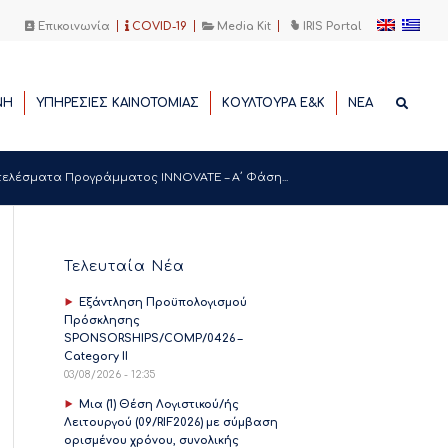
Επικοινωνία
COVID-19
Media Kit
IRIS Portal
ΝΗ
ΥΠΗΡΕΣΙΕΣ ΚΑΙΝΟΤΟΜΙΑΣ
ΚΟΥΛΤΟΥΡΑ Ε&Κ
ΝΕΑ
ελέσματα Προγράμματος INNOVATE – Α΄ Φάση...
Τελευταία Νέα
Εξάντληση Προϋπολογισμού
Πρόσκλησης
SPONSORSHIPS/COMP/0426 –
Category II
03/08/2026 - 12:35
Μια (1) Θέση Λογιστικού/ής
Λειτουργού (09/RIF2026) με σύμβαση
ορισμένου χρόνου, συνολικής