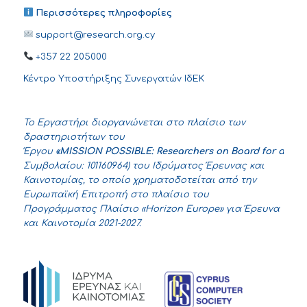
Περισσότερες πληροφορίες
support@research.org.cy
+357 22 205000
Κέντρο Υποστήριξης Συνεργατών ΙδΕΚ
Το Εργαστήρι διοργανώνεται στο πλαίσιο των
δραστηριοτήτων του
Έργου
«
MISSION
POSSIBLE
:
Researchers
on
Board
for
an
Inc
Συμβολαίου: 101160964) του Ιδρύματος Έρευνας και
Καινοτομίας, το οποίο χρηματοδοτείται από την
Ευρωπαϊκή Επιτροπή στο πλαίσιο του
Προγράμματος Πλαίσιο «
Horizon
Europe
» για Έρευνα
και Καινοτομία 2021-2027.