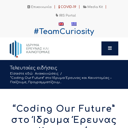
Επικοινωνία
COVID-19
Media Kit
IRIS Portal
#TeamCuriosity
Τελευταίες ειδήσεις
Είσαστε εδώ:
Ανακοινώσεις
/
“Coding Our Future” στο Ίδρυμα Έρευνας και Καινοτομίας –
Παίζουμε, Προγραμματίζουμ...
“Coding Our Future”
στο Ίδρυμα Έρευνας