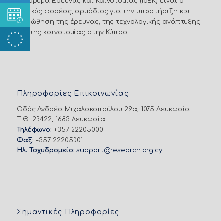
Το Ίδρυμα Έρευνας και Καινοτομίας (ΙδΕΚ) είναι ο
εθνικός φορέας, αρμόδιος για την υποστήριξη και
προώθηση της έρευνας, της τεχνολογικής ανάπτυξης
και της καινοτομίας στην Κύπρο.
Πληροφορίες Επικοινωνίας
Οδός Ανδρέα Μιχαλακοπούλου 29α, 1075 Λευκωσία
Τ.Θ. 23422, 1683 Λευκωσία
Τηλέφωνο:
+357 22205000
Φαξ:
+357 22205001
Ηλ. Ταχυδρομείο:
support@research.org.cy
Σημαντικές Πληροφορίες