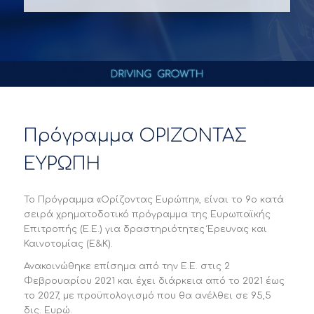
Πρόγραμμα ΟΡΙΖΟΝΤΑΣ
ΕΥΡΩΠΗ
Το Πρόγραμμα «Ορίζοντας Ευρώπη», είναι το 9ο κατά
σειρά χρηματοδοτικό πρόγραμμα της Ευρωπαϊκής
Επιτροπής (Ε.Ε.) για δραστηριότητες Έρευνας και
Καινοτομίας (Ε&Κ).
Ανακοινώθηκε επίσημα από την Ε.Ε. στις 2
Φεβρουαρίου 2021 και έχει διάρκεια από το 2021 έως
το 2027, με προϋπολογισμό που θα ανέλθει σε 95,5
δις. Ευρώ.