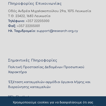
Πληροφορίες Επικοινωνίας
Οδός Ανδρέα Μιχαλακοπούλου 29α, 1075 Λευκωσία
Τ.Θ. 23422, 1683 Λευκωσία
Τηλέφωνο:
+357 22205000
Φαξ:
+357 22205001
Ηλ. Ταχυδρομείο:
support@research.org.cy
Σημαντικές Πληροφορίες
Πολιτική Προστασίας Δεδομένων Προσωπικού
Χαρακτήρα
'Εξέταση καταγγελιών-αρμόδια όργανα λήψης και
διερεύνησης καταγγελιών
RIF’s Chatbot
Χρησιμοποιούμε cookies για να διασφαλίσουμε ότι σας