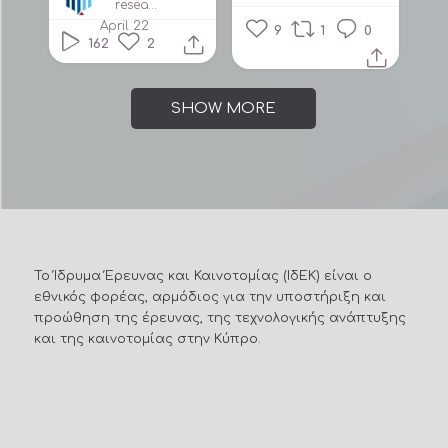
researchandinnovationfound2160
April 22
9
1
0
162
2
SHOW MORE
Το Ίδρυμα Έρευνας και Καινοτομίας (ΙδΕΚ) είναι ο
εθνικός φορέας, αρμόδιος για την υποστήριξη και
προώθηση της έρευνας, της τεχνολογικής ανάπτυξης
και της καινοτομίας στην Κύπρο.