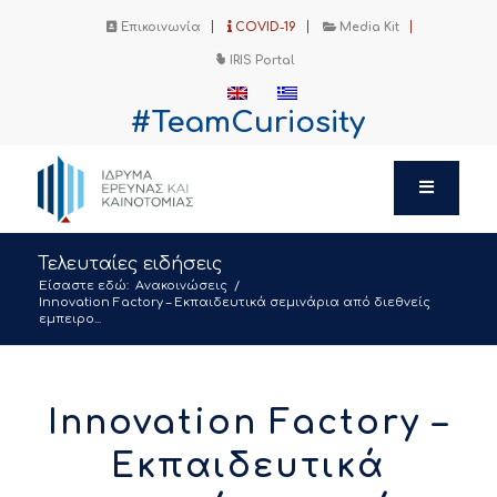
Επικοινωνία
COVID-19
Media Kit
IRIS Portal
#TeamCuriosity
Τελευταίες ειδήσεις
Είσαστε εδώ:
Ανακοινώσεις
/
Innovation Factory – Εκπαιδευτικά σεμινάρια από διεθνείς
εμπειρο...
Innovation Factory –
Εκπαιδευτικά