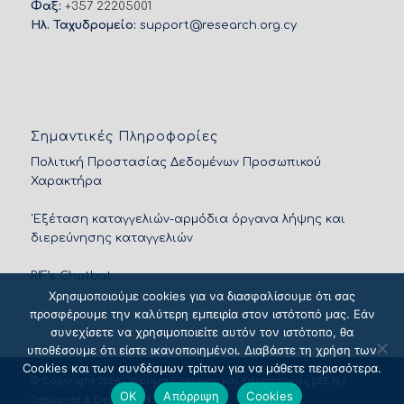
Φαξ:
+357 22205001
Ηλ. Ταχυδρομείο:
support@research.org.cy
Σημαντικές Πληροφορίες
Πολιτική Προστασίας Δεδομένων Προσωπικού
Χαρακτήρα
'Εξέταση καταγγελιών-αρμόδια όργανα λήψης και
διερεύνησης καταγγελιών
RIF’s Chatbot
Χρησιμοποιούμε cookies για να διασφαλίσουμε ότι σας
προσφέρουμε την καλύτερη εμπειρία στον ιστότοπό μας. Εάν
συνεχίσετε να χρησιμοποιείτε αυτόν τον ιστότοπο, θα
υποθέσουμε ότι είστε ικανοποιημένοι. Διαβάστε τη χρήση των
Cookies και των συνδέσμων τρίτων για να μάθετε περισσότερα.
© Copyright 2026 - Ίδρυμα Έρευνας και Καινοτομίας (ΙδΕΚ) /
OK
Απόρριψη
Cookies
Designed & Developed by
NETinfo Plc