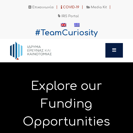
Επικοινωνία
COVID-19
Media Kit
IRIS Portal
#TeamCuriosity
Explore our
Funding
Opportunities