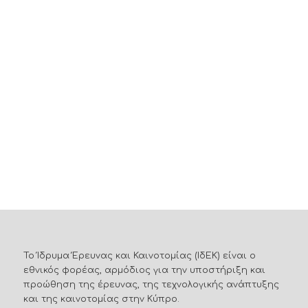
Το Ίδρυμα Έρευνας και Καινοτομίας (ΙδΕΚ) είναι ο
εθνικός φορέας, αρμόδιος για την υποστήριξη και
προώθηση της έρευνας, της τεχνολογικής ανάπτυξης
και της καινοτομίας στην Κύπρο.