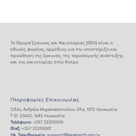
Το Ίδρυμα Έρευνας και Καινοτομίας (ΙδΕΚ) είναι ο
εθνικός φορέας, αρμόδιος για την υποστήριξη και
προώθηση της έρευνας, της τεχνολογικής ανάπτυξης
και της καινοτομίας στην Κύπρο.
Πληροφορίες Επικοινωνίας
Οδός Ανδρέα Μιχαλακοπούλου 29α, 1075 Λευκωσία
Τ.Θ. 23422, 1683 Λευκωσία
Τηλέφωνο:
+357 22205000
Φαξ:
+357 22205001
Ηλ. Ταχυδρομείο:
support@research.org.cy