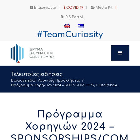
Επικοινωνία
COVID-19
Media Kit
IRIS Portal
#TeamCuriosity
Τελευταίες ειδήσεις
Είσαστε εδώ:
Ανοικτές Προσκλήσεις
/
Πρόγραμμα Χορηγιών 2024 – SPONSORSHIPS/COMP/0524...
Πρόγραμμα
Χορηγιών 2024 –
SPONSORSHIPS/COMP/