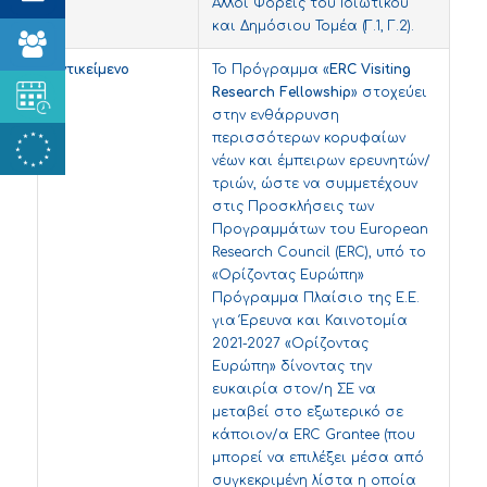
Άλλοι Φορείς του Ιδιωτικού
και Δημόσιου Τομέα (Γ.1, Γ.2).
Αντικείμενο
Το Πρόγραμμα «
ERC Visiting
Research Fellowship
» στοχεύει
στην ενθάρρυνση
περισσότερων κορυφαίων
νέων και έμπειρων ερευνητών/
τριών, ώστε να συμμετέχουν
στις Προσκλήσεις των
Προγραμμάτων του European
Research Council (ERC), υπό το
«Ορίζοντας Ευρώπη»
Πρόγραμμα Πλαίσιο της Ε.Ε.
για Έρευνα και Καινοτομία
2021-2027 «Ορίζοντας
Ευρώπη» δίνοντας την
ευκαιρία στον/η ΣΕ να
μεταβεί στο εξωτερικό σε
κάποιον/α ERC Grantee (που
μπορεί να επιλέξει μέσα από
συγκεκριμένη λίστα η οποία