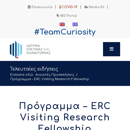
Επικοινωνία
COVID-19
Media Kit
IRIS Portal
#TeamCuriosity
Τελευταίες ειδήσεις
Είσαστε εδώ:
Ανοικτές Προσκλήσεις
/
Πρόγραμμα – ERC Visiting Research Fellowship
Πρόγραμμα – ERC
Visiting Research
Fellowship