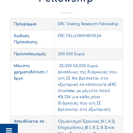
Πρόγραμμα
ERC Visiting Research Fellowship
Κωδικός
ERC FELLOWSHIP/0524
Πρόσκλησης
Προϋπολογισμός
200.000 Ευρώ
Μέγιστη
25,000-50,000 Ευρώ
χρηματοδότηση /
(αναλόγως της διάρκειας που
έργο
ο/η ΣΕ θα βρίσκεται στο
εξωτερικό σε κάποιον/α «ERC
Grantee», με μέγιστο ποσό
€8,334 για κάθε μήνα
διάρκειας που ο/η ΣΕ
βρίσκεται στο εξωτερικό.)
Απευθύνεται σε
Οργανισμοί Έρευνας (Α.1, Α.2),
Επιχειρήσεις (Β.1, Β.2, Β.3) και