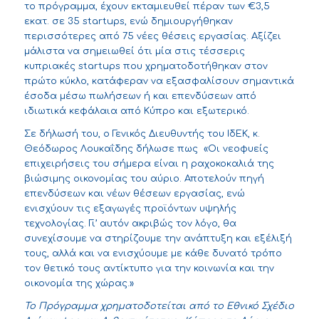
το πρόγραμμα, έχουν εκταμιευθεί πέραν των €3,5
εκατ. σε 35 startups, ενώ δημιουργήθηκαν
περισσότερες από 75 νέες θέσεις εργασίας. Αξίζει
μάλιστα να σημειωθεί ότι μία στις τέσσερις
κυπριακές startups που χρηματοδοτήθηκαν στον
πρώτο κύκλο, κατάφεραν να εξασφαλίσουν σημαντικά
έσοδα μέσω πωλήσεων ή και επενδύσεων από
ιδιωτικά κεφάλαια από Κύπρο και εξωτερικό.
Σε δήλωσή του, ο Γενικός Διευθυντής του ΙδΕΚ, κ.
Θεόδωρος Λουκαΐδης δήλωσε πως «Οι νεοφυείς
επιχειρήσεις του σήμερα είναι η ραχοκοκαλιά της
βιώσιμης οικονομίας του αύριο. Αποτελούν πηγή
επενδύσεων και νέων θέσεων εργασίας, ενώ
ενισχύουν τις εξαγωγές προϊόντων υψηλής
τεχνολογίας. Γι’ αυτόν ακριβώς τον λόγο, θα
συνεχίσουμε να στηρίζουμε την ανάπτυξη και εξέλιξή
τους, αλλά και να ενισχύουμε με κάθε δυνατό τρόπο
τον θετικό τους αντίκτυπο για την κοινωνία και την
οικονομία της χώρας.»
Το Πρόγραμμα χρηματοδοτείται από το Εθνικό Σχέδιο