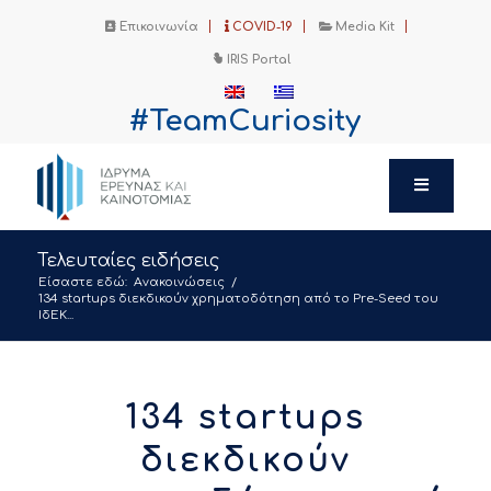
Επικοινωνία
COVID-19
Media Kit
IRIS Portal
#TeamCuriosity
Τελευταίες ειδήσεις
Είσαστε εδώ:
Ανακοινώσεις
/
134 startups διεκδικούν χρηματοδότηση από το Pre-Seed του
ΙδΕΚ...
134 startups
διεκδικούν