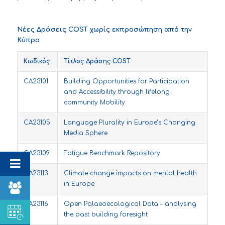
Νέες Δράσεις
COST
χωρίς εκπροσώπηση από την
Κύπρο
Κωδικός
Τίτλος Δράσης
COST
CA23101
Building Opportunities for Participation
and Accessibility through lifelong
community Mobility
CA23105
Language Plurality in Europe’s Changing
Media Sphere
CA23109
Fatigue Benchmark Repository
CA23113
Climate change impacts on mental health
in Europe
CA23116
Open Palaeoecological Data – analysing
the past building foresight