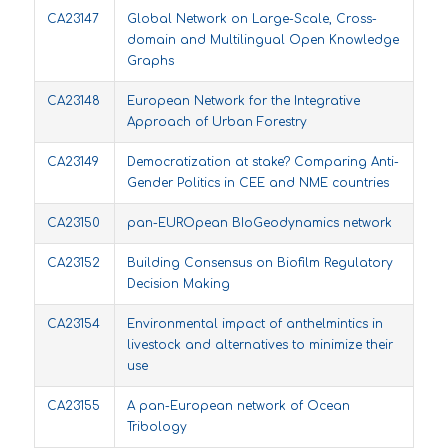
CA23147
Global Network on Large-Scale, Cross-
domain and Multilingual Open Knowledge
Graphs
CA23148
European Network for the Integrative
Approach of Urban Forestry
CA23149
Democratization at stake? Comparing Anti-
Gender Politics in CEE and NME countries
CA23150
pan-EUROpean BIoGeodynamics network
CA23152
Building Consensus on Biofilm Regulatory
Decision Making
CA23154
Environmental impact of anthelmintics in
livestock and alternatives to minimize their
use
CA23155
A pan-European network of Ocean
Tribology