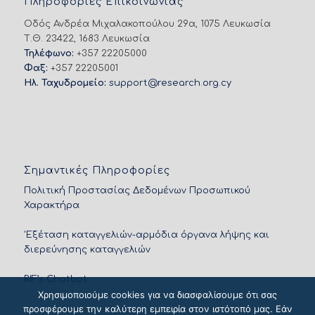
Πληροφορίες Επικοινωνίας
Οδός Ανδρέα Μιχαλακοπούλου 29α, 1075 Λευκωσία
Τ.Θ. 23422, 1683 Λευκωσία
Τηλέφωνο:
+357 22205000
Φαξ:
+357 22205001
Ηλ. Ταχυδρομείο:
support@research.org.cy
Σημαντικές Πληροφορίες
Πολιτική Προστασίας Δεδομένων Προσωπικού
Χαρακτήρα
'Εξέταση καταγγελιών-αρμόδια όργανα λήψης και
διερεύνησης καταγγελιών
RIF’s Chatbot
Χρησιμοποιούμε cookies για να διασφαλίσουμε ότι σας
προσφέρουμε την καλύτερη εμπειρία στον ιστότοπό μας. Εάν