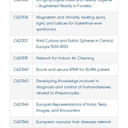
CA23135
Bringing Digital Data and Reality Together
– Augmented Reality in Forestry
CA23136
Magnetism and chirality: twisting spins,
light, and lattices for fasterthan-ever
spintronics
CA23137
Print Culture and Public Spheres in Central
Europe 1500–1800
CA23139
Network for Indoor Air Cleaning
CA23140
Boost and secure ATMP for BURN patient
CA23142
Developing Knowledge involved in
diagnosis and control of humandiseases
related to Pneumocystis
CA23144
Europe’s Representations of India: Texts,
Images, and Encounters
CA23146
European vascular liver diseases network