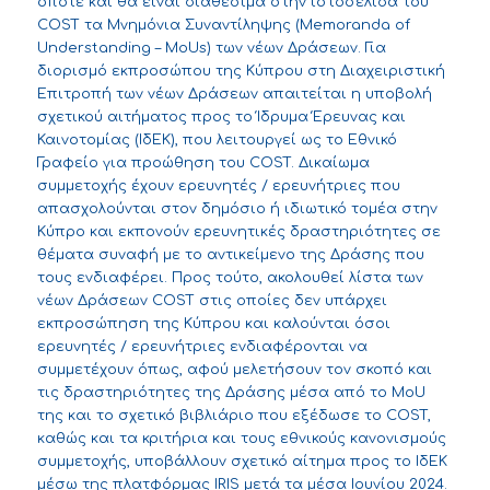
οπότε και θα είναι διαθέσιμα στην ιστοσελίδα του
COST τα Μνημόνια Συναντίληψης (Memoranda of
Understanding – MoUs) των νέων Δράσεων. Για
διορισμό εκπροσώπου της Κύπρου στη Διαχειριστική
Επιτροπή των νέων Δράσεων απαιτείται η υποβολή
σχετικού
αιτήματος
προς το Ίδρυμα Έρευνας και
Καινοτομίας (ΙδΕΚ), που λειτουργεί ως το Εθνικό
Γραφείο για προώθηση του COST. Δικαίωμα
συμμετοχής έχουν ερευνητές / ερευνήτριες που
απασχολούνται στον δημόσιο ή ιδιωτικό τομέα στην
Κύπρο και εκπονούν ερευνητικές δραστηριότητες σε
θέματα συναφή με το αντικείμενο της Δράσης που
τους ενδιαφέρει. Προς τούτο, ακολουθεί λίστα των
νέων Δράσεων COST στις οποίες δεν υπάρχει
εκπροσώπηση της Κύπρου και καλούνται όσοι
ερευνητές / ερευνήτριες ενδιαφέρονται να
συμμετέχουν όπως, αφού μελετήσουν τον σκοπό και
τις δραστηριότητες της Δράσης μέσα από το MoU
της και το σχετικό
βιβλιάριο
που εξέδωσε το COST,
καθώς και τα
κριτήρια και τους εθνικούς κανονισμούς
συμμετοχής
, υποβάλλουν σχετικό
αίτημα
προς το ΙδΕΚ
μέσω της πλατφόρμας
IRIS
μετά τα μέσα Ιουνίου 2024.