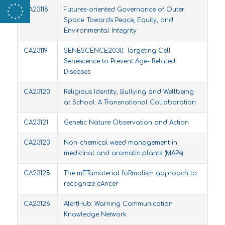
CA23118
Futures-oriented Governance of Outer
Space: Towards Peace, Equity, and
Environmental Integrity
CA23119
SENESCENCE2030: Targeting Cell
Senescence to Prevent Age- Related
Diseases
CA23120
Religious Identity, Bullying and Wellbeing
at School: A Transnational Collaboration
CA23121
Genetic Nature Observation and Action
CA23123
Non-chemical weed management in
medicinal and aromatic plants (MAPs)
CA23125
The mETamaterial foRmalism approach to
recognize cAncer
CA23126
AlertHub: Warning Communication
Knowledge Network