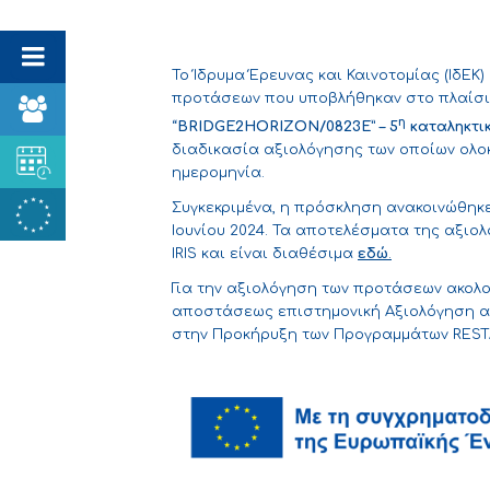
Το Ίδρυμα Έρευνας και Καινοτομίας (ΙδΕΚ
προτάσεων που υποβλήθηκαν στο πλαίσ
η
“
BRIDGE
2HORIZON
/0823E
” – 5
καταληκτι
διαδικασία αξιολόγησης των οποίων ολο
ημερομηνία.
Συγκεκριμένα, η πρόσκληση ανακοινώθηκε 
Ιουνίου 2024. Τα αποτελέσματα της αξι
IRIS και είναι διαθέσιμα
εδώ
.
Για την αξιολόγηση των προτάσεων ακολο
αποστάσεως επιστημονική Αξιολόγηση απ
στην Προκήρυξη των Προγραμμάτων RESTA