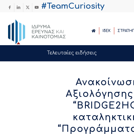
#TeamCuriosity
ΙδΕΚ
ΣΤΡΑΤΗ
Τελευταίες ειδήσεις
Ανακοίνωσ
Αξιολόγησης
“BRIDGE2HO
καταληκτικ
“Προγράμματ