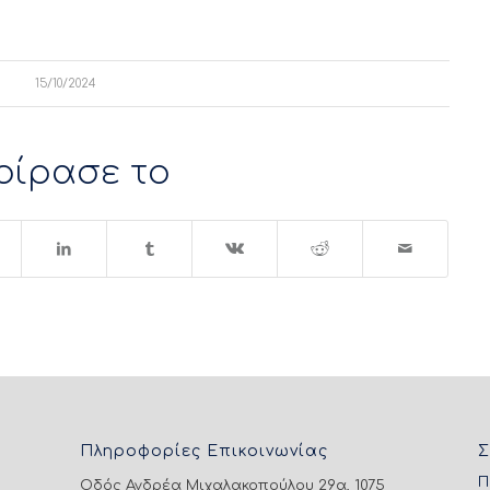
15/10/2024
οίρασε το
Πληροφορίες Επικοινωνίας
Σ
Π
Οδός Ανδρέα Μιχαλακοπούλου 29α, 1075