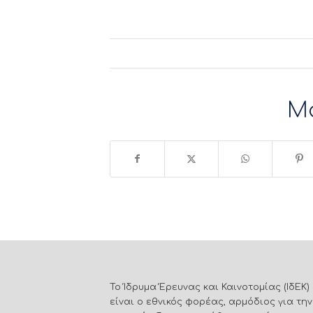
Μ
Το Ίδρυμα Έρευνας και Καινοτομίας (ΙδΕΚ)
είναι ο εθνικός φορέας, αρμόδιος για την