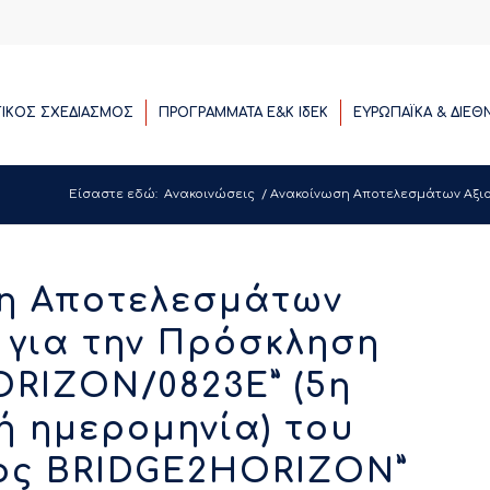
ΓΙΚΟΣ ΣΧΕΔΙΑΣΜΟΣ
ΠΡΟΓΡΑΜΜΑΤΑ E&K ΙδΕΚ
ΕΥΡΩΠΑΪΚΑ & ΔΙΕΘ
Είσαστε εδώ:
Ανακοινώσεις
/
Ανακοίνωση Αποτελεσμάτων Αξιολ
η Αποτελεσμάτων
 για την Πρόσκληση
RIZON/0823E” (5η
ή ημερομηνία) του
ος BRIDGE2HORIZON”