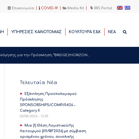
Επικοινωνία
COVID-19
Media Kit
IRIS Portal
ΝΗ
ΥΠΗΡΕΣΙΕΣ ΚΑΙΝΟΤΟΜΙΑΣ
ΚΟΥΛΤΟΥΡΑ Ε&Κ
ΝΕΑ
όγησης για την Πρόσκληση “BRIDGE2HORIZON...
Τελευταία Νέα
Εξάντληση Προϋπολογισμού
Πρόσκλησης
SPONSORSHIPS/COMP/0426 –
Category II
03/08/2026 - 12:35
Μια (1) Θέση Λογιστικού/ής
Λειτουργού (09/RIF2026) με σύμβαση
ορισμένου χρόνου, συνολικής