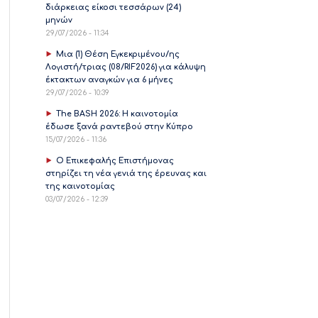
διάρκειας είκοσι τεσσάρων (24)
μηνών
29/07/2026 - 11:34
Μια (1) Θέση Εγκεκριμένου/ης
Λογιστή/τριας (08/RIF2026) για κάλυψη
έκτακτων αναγκών για 6 μήνες
29/07/2026 - 10:39
The BASH 2026: Η καινοτομία
έδωσε ξανά ραντεβού στην Κύπρο
15/07/2026 - 11:36
Ο Επικεφαλής Επιστήμονας
στηρίζει τη νέα γενιά της έρευνας και
της καινοτομίας
03/07/2026 - 12:39