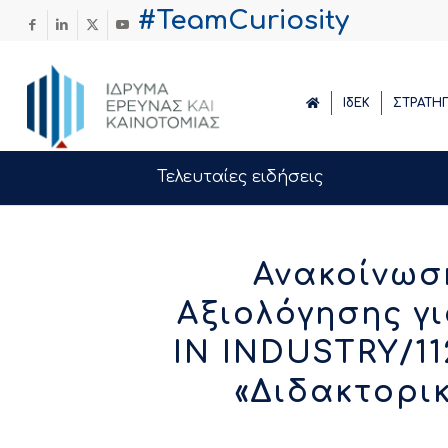
#TeamCuriosity
ΙδΕΚ
ΣΤΡΑΤΗ
Τελευταίες ειδήσεις
Ανακοίνωσ
Αξιολόγησης γ
IN INDUSTRY/1
«Διδακτορι