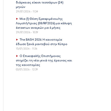
διάρκειας είκοσι τεσσάρων (24)
μηνών
29/07/2026 - 11:34
Μια (1) Θέση Εγκεκριμένου/ης
Λογιστή/τριας (08/RIF2026) για κάλυψη
έκτακτων αναγκών για 6 μήνες
29/07/2026 - 10:39
The BASH 2026: Η καινοτομία
έδωσε ξανά ραντεβού στην Κύπρο
15/07/2026 - 11:36
Ο Επικεφαλής Επιστήμονας
στηρίζει τη νέα γενιά της έρευνας και
της καινοτομίας
03/07/2026 - 12:39