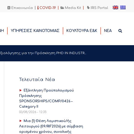
Επικοινωνία
COVID-19
Media Kit
IRIS Portal
ΝΗ
ΥΠΗΡΕΣΙΕΣ ΚΑΙΝΟΤΟΜΙΑΣ
ΚΟΥΛΤΟΥΡΑ Ε&Κ
ΝΕΑ
ολόγησης για την Πρόσκληση PHD IN INDUSTR...
Τελευταία Νέα
Εξάντληση Προϋπολογισμού
Πρόσκλησης
SPONSORSHIPS/COMP/0426 –
Category II
03/08/2026 - 12:35
Μια (1) Θέση Λογιστικού/ής
Λειτουργού (09/RIF2026) με σύμβαση
ορισμένου χρόνου, συνολικής