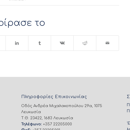
οίρασε το
Πληροφορίες Επικοινωνίας
Σ
Π
Οδός Ανδρέα Μιχαλακοπούλου 29α, 1075
Π
Λευκωσία
Τ.Θ. 23422, 1683 Λευκωσία
'
Τηλέφωνο:
+357 22205000
λ