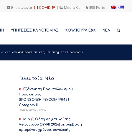
Επικοινωνία
COVID-19
Media Kit
IRIS Portal
ΝΗ
ΥΠΗΡΕΣΙΕΣ ΚΑΙΝΟΤΟΜΙΑΣ
ΚΟΥΛΤΟΥΡΑ Ε&Κ
ΝΕΑ
νικές και Ανθρωπιστικές Επιστήμες» Πρόγραμ...
Τελευταία Νέα
Εξάντληση Προϋπολογισμού
Πρόσκλησης
SPONSORSHIPS/COMP/0426 –
Category II
03/08/2026 - 12:35
Μια (1) Θέση Λογιστικού/ής
Λειτουργού (09/RIF2026) με σύμβαση
ορισμένου χρόνου, συνολικής