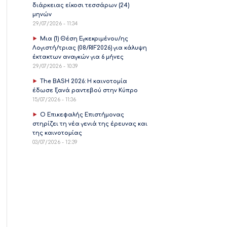
διάρκειας είκοσι τεσσάρων (24)
μηνών
29/07/2026 - 11:34
Μια (1) Θέση Εγκεκριμένου/ης
Λογιστή/τριας (08/RIF2026) για κάλυψη
έκτακτων αναγκών για 6 μήνες
29/07/2026 - 10:39
The BASH 2026: Η καινοτομία
έδωσε ξανά ραντεβού στην Κύπρο
15/07/2026 - 11:36
Ο Επικεφαλής Επιστήμονας
στηρίζει τη νέα γενιά της έρευνας και
της καινοτομίας
03/07/2026 - 12:39