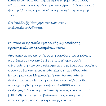
κάθε ενότητας, θα παραχωρηθεί χορηγία ύψους
€60.000 για την εργοδότηση ενός/μιας διδακτορικού
φοιτητή/τριας ή μεταδιδακτορικού/ής ερευνητή/
τρίας.
Για Υπόδειξη Υποψηφιοτήτων, στον
ακόλουθο
σύνδεσμο
.
«Κυπριακό Βραβείο Εμπορικής Αξιοποίησης
Ερευνητικών Αποτελεσμάτων 2026»
Απονέμεται σε επιστήμονα ή ομάδα επιστημόνων,
που έχει/ουν να επιδείξει επιτυχή εμπορική
αξιοποίηση των αποτελεσμάτων της έρευνας του/της
στον τομέα των Επιστημών Ζωής ή των Φυσικών
Επιστημών και Μηχανικής ή των Κοινωνικών &
Ανθρωπιστικών Επιστημών. Στον νικητή/τρια θα
παραχωρηθεί χορηγία ύψους €60.000, για τη
διεξαγωγή δραστηριοτήτων έρευνας και ανάπτυξης
(TRL 4-8) με στόχο τη βελτίωση της εμπορικής
ετοιμότητας της συγκεκριμένης έρευνας.