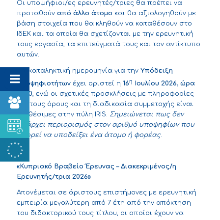
Οι υποψήφιοι/ες ερευνητές/τριες θα πρέπει να
προταθούν
από άλλο άτομο
και θα αξιολογηθούν με
βάση στοιχεία που θα κληθούν να καταθέσουν στο
ΙδΕΚ και τα οποία θα σχετίζονται με την ερευνητική
τους εργασία, τα επιτεύγματά τους και τον αντίκτυπο
αυτών.
Ως καταληκτική ημερομηνία για την
Υπόδειξη
η
Υποψηφιοτήτων
έχει οριστεί η
16
Ιουλίου 2026, ώρα
13:00
, ενώ οι σχετικές προσκλήσεις με πληροφορίες
για τους όρους και τη διαδικασία συμμετοχής είναι
διαθέσιμες στην πύλη
IRIS
.
Σημειώνεται πως δεν
υπάρχει περιορισμός στον αριθμό υποψηφίων που
μπορεί να υποδείξει ένα άτομο ή φορέας
.
«Κυπριακό Βραβείο Έρευνας – Διακεκριμένος/η
Ερευνητής/τρια 2026»
Απονέμεται σε άριστους επιστήμονες με ερευνητική
εμπειρία μεγαλύτερη από 7 έτη από την απόκτηση
του διδακτορικού τους τίτλου, οι οποίοι έχουν να