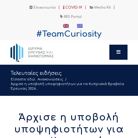
Επικοινωνία
COVID-19
Media Kit
IRIS Portal
#TeamCuriosity
Τελευταίες ειδήσεις
Είσαστε εδώ:
Ανακοινώσεις
/
Άρχισε η υποβολή υποψηφιοτήτων για τα Κυπριακά Βραβεία
Έρευνας 2026...
Άρχισε η υποβολή
υποψηφιοτήτων για