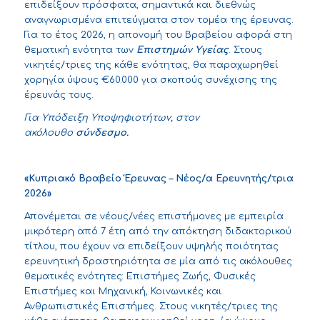
επιδείξουν πρόσφατα, σημαντικά και διεθνώς
αναγνωρισμένα επιτεύγματα στον τομέα της έρευνας.
Για το έτος 2026, η απονομή του Βραβείου αφορά στη
θεματική ενότητα των
Επιστημών Υγείας
. Στους
νικητές/τριες της κάθε ενότητας, θα παραχωρηθεί
χορηγία ύψους €60.000 για σκοπούς συνέχισης της
έρευνάς τους.
Για Υπόδειξη Υποψηφιοτήτων, στον
ακόλουθο
σύνδεσμο
.
«Κυπριακό Βραβείο Έρευνας – Νέος/α Ερευνητής/τρια
2026»
Απονέμεται σε νέους/νέες επιστήμονες με εμπειρία
μικρότερη από 7 έτη από την απόκτηση διδακτορικού
τίτλου, που έχουν να επιδείξουν υψηλής ποιότητας
ερευνητική δραστηριότητα σε μία από τις ακόλουθες
θεματικές ενότητες: Επιστήμες Ζωής, Φυσικές
Επιστήμες και Μηχανική, Κοινωνικές και
Ανθρωπιστικές Επιστήμες. Στους νικητές/τριες της