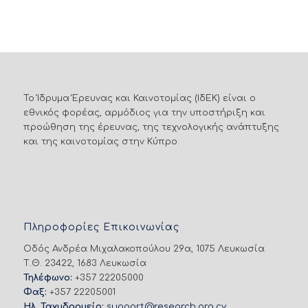
Το Ίδρυμα Έρευνας και Καινοτομίας (ΙδΕΚ) είναι ο
εθνικός φορέας, αρμόδιος για την υποστήριξη και
προώθηση της έρευνας, της τεχνολογικής ανάπτυξης
και της καινοτομίας στην Κύπρο.
Πληροφορίες Επικοινωνίας
Οδός Ανδρέα Μιχαλακοπούλου 29α, 1075 Λευκωσία
Τ.Θ. 23422, 1683 Λευκωσία
Τηλέφωνο:
+357 22205000
Φαξ:
+357 22205001
Ηλ. Ταχυδρομείο:
support@research.org.cy