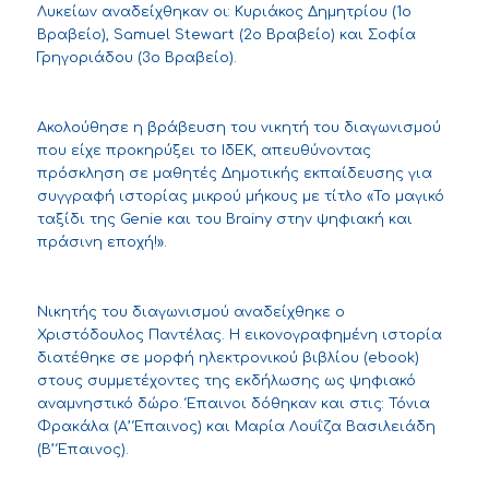
Λυκείων αναδείχθηκαν οι: Κυριάκος Δημητρίου (1ο
Βραβείο), Samuel Stewart (2ο Βραβείο) και Σοφία
Γρηγοριάδου (3ο Βραβείο).
Ακολούθησε η βράβευση του νικητή του διαγωνισμού
που είχε προκηρύξει το ΙδΕΚ, απευθύνοντας
πρόσκληση σε μαθητές Δημοτικής εκπαίδευσης για
συγγραφή ιστορίας μικρού μήκους με τίτλο «To μαγικό
ταξίδι της Genie και του Brainy στην ψηφιακή και
πράσινη εποχή!».
Νικητής του διαγωνισμού αναδείχθηκε ο
Χριστόδουλος Παντέλας. Η εικονογραφημένη ιστορία
διατέθηκε σε μορφή ηλεκτρονικού βιβλίου (
ebook
)
στους συμμετέχοντες της εκδήλωσης ως ψηφιακό
αναμνηστικό δώρο. Έπαινοι δόθηκαν και στις: Τόνια
Φρακάλα (Α’ Έπαινος) και Μαρία Λουΐζα Βασιλειάδη
(Β’ Έπαινος).