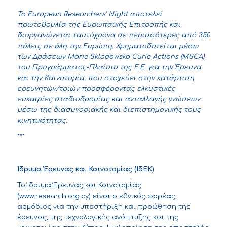
Το
European
Researchers
’
Night
αποτελεί
πρωτοβουλία της Ευρωπαϊκής Επιτροπής και
διοργανώνεται ταυτόχρονα σε περισσότερες από 350
πόλεις σε όλη την Ευρώπη. Χρηματοδοτείται μέσω
των Δράσεων Marie Sklodowska Curie Αctions (MSCA)
του Προγράμματος-Πλαίσιο της Ε.Ε. για την Έρευνα
και την Καινοτομία, που στοχεύει στην κατάρτιση
ερευνητών/τριών προσφέροντας ελκυστικές
ευκαιρίες σταδιοδρομίας και ανταλλαγής γνώσεων
μέσω της διασυνοριακής και διεπιστημονικής τους
κινητικότητας.
***
Ίδρυμα Έρευνας και Καινοτομίας (ΙδΕΚ)
Το Ίδρυμα Έρευνας και Καινοτομίας
(
www.research.org.cy
) είναι ο εθνικός φορέας,
αρμόδιος για την υποστήριξη και προώθηση της
έρευνας, της τεχνολογικής ανάπτυξης και της