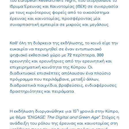
του European Researchers’ Night, που διοργάνωσε το
Ίδρυμα Έρευνας και Καινοτομίας (ΙδΕΚ) σε συνεργασία
με τους κυριότερους φορείς από το οικοσύστημα
έρευνας και καινοτομίας, προσφέροντας μία
συναρπαστική εμπειρία σε μικρούς και μεγάλους.
Καθ’ όλη τη διάρκεια της εκδήλωσης, το κοινό είχε την
ευκαιρία να περιηγηθεί σε έναν εντυπωσιακό
ψηφιακό εκθεσιακό χώρο με
72
περίπτερα,
300
ερευνητές και ερευνήτριες από την ερευνητική και
επιχειρηματική κοινότητα της Κύπρου. Οι
διαδικτυακοί επισκέπτες απόλαυσαν ένα πλούσιο
πρόγραμμα που περιλάμβανε, μεταξύ άλλων,
διαδραστικά παιχνίδια, βραβεύσεις, ενδιαφέρουσες
δραστηριότητες και πειράματα.
η
Η εκδήλωση διοργανώθηκε για 15
χρονιά στην Κύπρο,
με θέμα
“
ENGAGE
: Τ
he
Digital
and
Green
Age
”
. Στόχος η
ανάδειξη του ρόλου της έρευνας και καινοτομίας στη