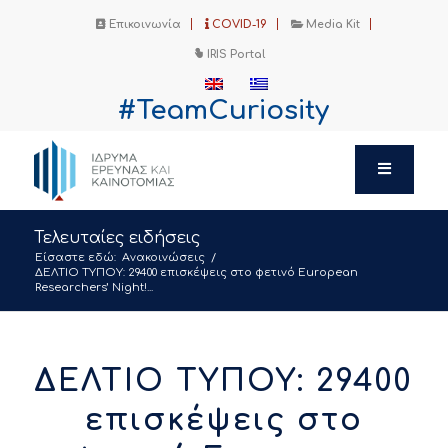
Επικοινωνία
COVID-19
Media Kit
IRIS Portal
#TeamCuriosity
Τελευταίες ειδήσεις
Είσαστε εδώ:
Ανακοινώσεις
/
ΔΕΛΤΙΟ ΤΥΠΟΥ: 29400 επισκέψεις στο φετινό European
Researchers’ Night!...
ΔΕΛΤΙΟ ΤΥΠΟΥ: 29400
επισκέψεις στο