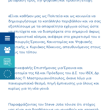
μετάβαση προς την ψηφιακή και πράσινη εποχή.
«Είναι καθήκον μας ως Πολιτεία και ως κοινωνία να
δημιουργήσουμε το κατάλληλο περιβάλλον και να σας
εξοπλίσουμε με τα απαραίτητα εχέγγυα ούτως ώστε
να επιτύχετε και να διαπρέψετε στο σημερινό άκρως
ανταγωνιστικό κόσμο», ανέφερε στο χαιρετισμό του ο
Υφυπουργός Έρευνας, Καινοτομίας και Ψηφιακής
Πολιτικής, κ. Κυριάκος Κόκκινος
,
απευθυνόμενος στους
νέους του τόπου.
Ο Επικεφαλής Επιστήμονας για Έρευνα και
Καινοτομία της ΚΔ και Πρόεδρος του Δ.Σ. του ΙδΕΚ, Δρ.
Νικόλας Π. Μαστρογιαννόπουλος, έκανε λόγο για
πανευρωπαϊκό θεσμό, πηγή έμπνευσης για όλους και
κυρίως για τη νέα γενιά.
Παραφράζοντας τον Steve Jobs τόνισε ότι στόχος
μας είναι «να βοηθήσουμε να γεννηθούν και «αρκετά