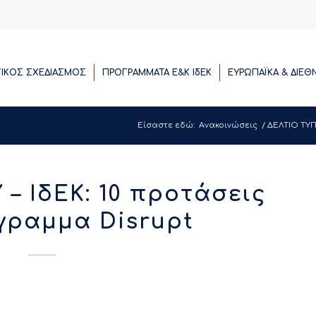
ΓΙΚΟΣ ΣΧΕΔΙΑΣΜΟΣ
ΠΡΟΓΡΑΜΜΑΤΑ E&K ΙδΕΚ
ΕΥΡΩΠΑΪΚΑ & ΔΙΕΘ
Είσαστε εδώ:
Ανακοινώσεις
/
ΔΕΛΤΙΟ ΤΥΠΟ
– ΙδΕΚ: 10 προτάσεις
γραμμα Disrupt