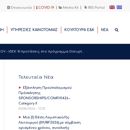
Επικοινωνία
COVID-19
Media Kit
IRIS Portal
ΝΗ
ΥΠΗΡΕΣΙΕΣ ΚΑΙΝΟΤΟΜΙΑΣ
ΚΟΥΛΤΟΥΡΑ Ε&Κ
ΝΕΑ
Υ – ΙδΕΚ: 10 προτάσεις στο πρόγραμμα Disrupt...
Τελευταία Νέα
Εξάντληση Προϋπολογισμού
Πρόσκλησης
SPONSORSHIPS/COMP/0426 –
Category II
03/08/2026 - 12:35
Μια (1) Θέση Λογιστικού/ής
Λειτουργού (09/RIF2026) με σύμβαση
ορισμένου χρόνου, συνολικής