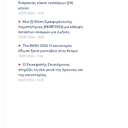
διάρκειας είκοσι τεσσάρων (24)
μηνών
29/07/2026 - 11:34
Μια (1) Θέση Εγκεκριμένου/ης
Λογιστή/τριας (08/RIF2026) για κάλυψη
έκτακτων αναγκών για 6 μήνες
29/07/2026 - 10:39
The BASH 2026: Η καινοτομία
έδωσε ξανά ραντεβού στην Κύπρο
15/07/2026 - 11:36
Ο Επικεφαλής Επιστήμονας
στηρίζει τη νέα γενιά της έρευνας και
της καινοτομίας
03/07/2026 - 12:39