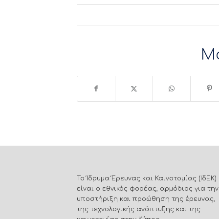
Μ
Το Ίδρυμα Έρευνας και Καινοτομίας (ΙδΕΚ)
είναι ο εθνικός φορέας, αρμόδιος για την
υποστήριξη και προώθηση της έρευνας,
της τεχνολογικής ανάπτυξης και της