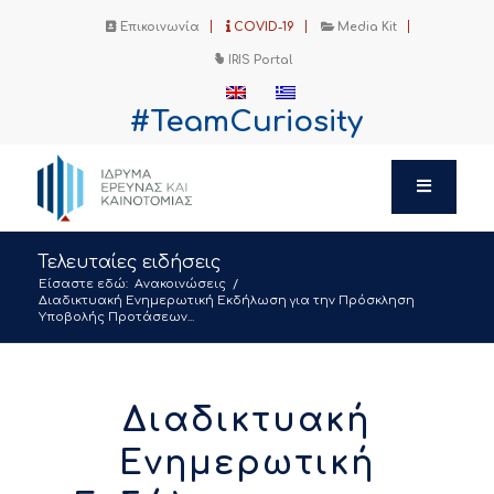
Επικοινωνία
COVID-19
Media Kit
IRIS Portal
#TeamCuriosity
Τελευταίες ειδήσεις
Είσαστε εδώ:
Ανακοινώσεις
/
Διαδικτυακή Ενημερωτική Εκδήλωση για την Πρόσκληση
Υποβολής Προτάσεων...
Διαδικτυακή
Ενημερωτική