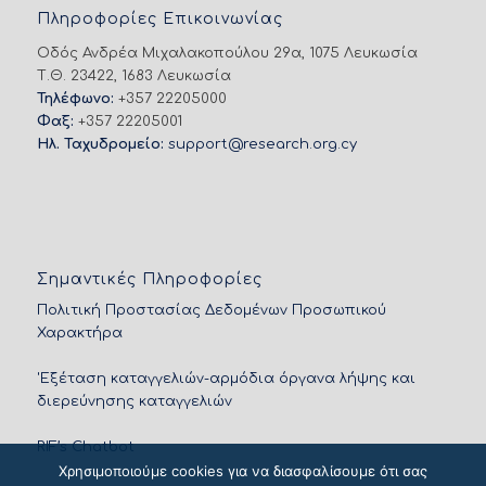
Πληροφορίες Επικοινωνίας
Οδός Ανδρέα Μιχαλακοπούλου 29α, 1075 Λευκωσία
Τ.Θ. 23422, 1683 Λευκωσία
Τηλέφωνο:
+357 22205000
Φαξ:
+357 22205001
Ηλ. Ταχυδρομείο:
support@research.org.cy
Σημαντικές Πληροφορίες
Πολιτική Προστασίας Δεδομένων Προσωπικού
Χαρακτήρα
'Εξέταση καταγγελιών-αρμόδια όργανα λήψης και
διερεύνησης καταγγελιών
RIF’s Chatbot
Χρησιμοποιούμε cookies για να διασφαλίσουμε ότι σας