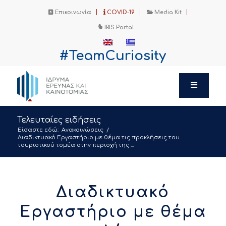
Επικοινωνία
COVID-19
Media Kit
IRIS Portal
#TeamCuriosity
Τελευταίες ειδήσεις
Είσαστε εδώ:
Ανακοινώσεις
/
Διαδικτυακό Εργαστήριο με θέμα τις προκλήσεις του
τουριστικού τομέα στην περιοχή της ...
Διαδικτυακό
Εργαστήριο με θέμα