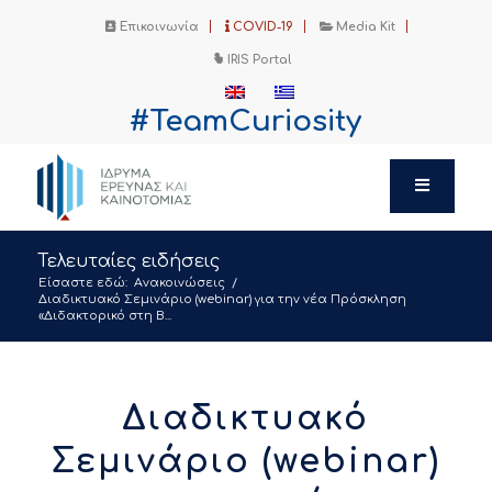
Επικοινωνία
COVID-19
Media Kit
IRIS Portal
#TeamCuriosity
Τελευταίες ειδήσεις
Είσαστε εδώ:
Ανακοινώσεις
/
Διαδικτυακό Σεμινάριο (webinar) για την νέα Πρόσκληση
«Διδακτορικό στη Β...
Διαδικτυακό
Σεμινάριο (webinar)