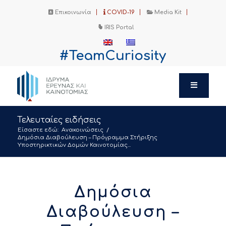
Επικοινωνία
COVID-19
Media Kit
IRIS Portal
#TeamCuriosity
Τελευταίες ειδήσεις
Είσαστε εδώ:
Ανακοινώσεις
/
Δημόσια Διαβούλευση – Πρόγραμμα Στήριξης
Υποστηρικτικών Δομών Καινοτομίας...
Δημόσια
Διαβούλευση –