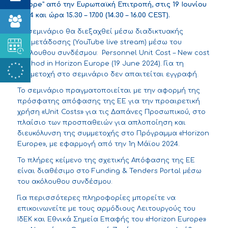
Europe” από την Ευρωπαϊκή Επιτροπή, στις 19 Ιουνίου
2024 και ώρα 15.30 – 17.00 (14.30 – 16.00 CEST).
Το σεμινάριο θα διεξαχθεί μέσω διαδικτυακής
αναμετάδοσης (YouTube live stream) μέσω του
ακόλουθου συνδέσμου:
Personnel Unit Cost – New cost
method in Horizon Europe (19 June 2024)
. Για τη
συμμετοχή στο σεμινάριο δεν απαιτείται εγγραφή.
Το σεμινάριο πραγματοποιείται με την αφορμή της
πρόσφατης
απόφασης της ΕΕ για την προαιρετική
χρήση «Unit Costs» για τις Δαπάνες Προσωπικού
, στο
πλαίσιο των προσπαθειών για απλοποίηση και
διευκόλυνση της συμμετοχής στο Πρόγραμμα «Horizon
Europe», με εφαρμογή από την 1η Μάϊου 2024.
Το πλήρες κείμενο της σχετικής Απόφασης της ΕΕ
είναι διαθέσιμο στο
Funding & Tenders Portal
μέσω
του ακόλουθου
συνδέσμου
.
Για περισσότερες πληροφορίες μπορείτε να
επικοινωνείτε με τους αρμόδιους Λειτουργούς του
ΙδΕΚ και Εθνικά Σημεία Επαφής του «Horizon Europe»