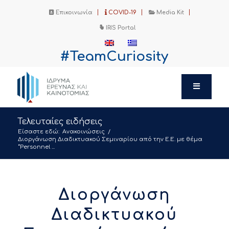
Επικοινωνία
COVID-19
Media Kit
IRIS Portal
#TeamCuriosity
Τελευταίες ειδήσεις
Είσαστε εδώ:
Ανακοινώσεις
/
Διοργάνωση Διαδικτυακού Σεμιναρίου από την Ε.Ε. με θέμα
“Personnel ...
Διοργάνωση
Διαδικτυακού