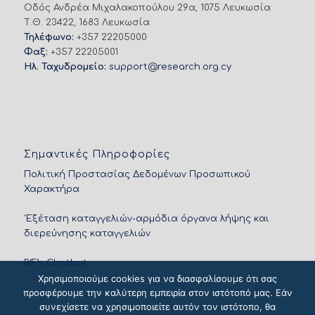
Οδός Ανδρέα Μιχαλακοπούλου 29α, 1075 Λευκωσία
Τ.Θ. 23422, 1683 Λευκωσία
Τηλέφωνο:
+357 22205000
Φαξ:
+357 22205001
Ηλ. Ταχυδρομείο:
support@research.org.cy
Σημαντικές Πληροφορίες
Πολιτική Προστασίας Δεδομένων Προσωπικού
Χαρακτήρα
'Εξέταση καταγγελιών-αρμόδια όργανα λήψης και
διερεύνησης καταγγελιών
RIF’s Chatbot
Χρησιμοποιούμε cookies για να διασφαλίσουμε ότι σας
προσφέρουμε την καλύτερη εμπειρία στον ιστότοπό μας. Εάν
συνεχίσετε να χρησιμοποιείτε αυτόν τον ιστότοπο, θα