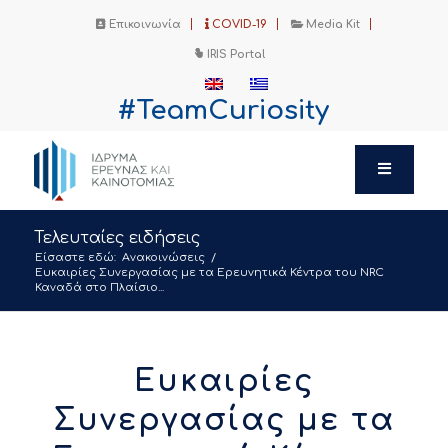
Επικοινωνία
COVID-19
Media Kit
IRIS Portal
#TeamCuriosity
Τελευταίες ειδήσεις
Είσαστε εδώ:
Ανακοινώσεις
/
Ευκαιρίες Συνεργασίας με τα Ερευνητικά Κέντρα του NRC
Καναδά στο Πλαίσιο...
Ευκαιρίες
Συνεργασίας με τα