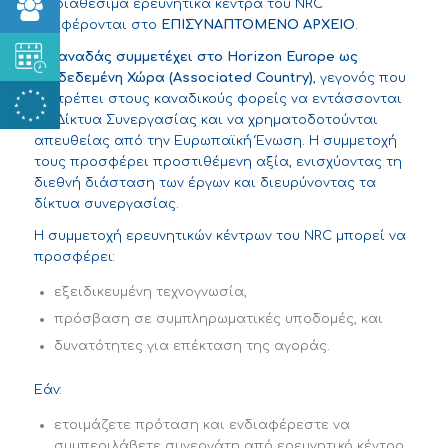
Τα διαθέσιμα ερευνητικά κέντρα του NRC
αναφέρονται στο
ΕΠΙΣΥΝΑΠΤΟΜΕΝΟ ΑΡΧΕΙΟ
.
Ο
Καναδάς συμμετέχει στο
Horizon Europe
ως
Συνδεδεμένη Χώρα (
Associated Country
)
, γεγονός που
επιτρέπει στους καναδικούς φορείς να εντάσσονται
σε Δίκτυα Συνεργασίας και να χρηματοδοτούνται
απευθείας από την Ευρωπαϊκή Ένωση. Η συμμετοχή
τους προσφέρει προστιθέμενη αξία, ενισχύοντας τη
διεθνή διάσταση των έργων και διευρύνοντας τα
δίκτυα συνεργασίας.
Η συμμετοχή ερευνητικών κέντρων του NRC μπορεί να
προσφέρει:
εξειδικευμένη τεχνογνωσία,
πρόσβαση σε συμπληρωματικές υποδομές, και
δυνατότητες για επέκταση της αγοράς.
Εάν:
ετοιμάζετε πρόταση και ενδιαφέρεστε να
συμπεριλάβετε συνεργάτη από ερευνητικό κέντρο