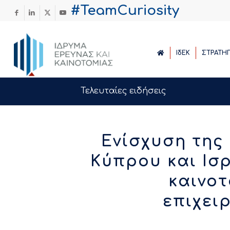
#TeamCuriosity
ΙδΕΚ
ΣΤΡΑΤΗ
Τελευταίες ειδήσεις
Ενίσχυση της
Κύπρου και Ισ
καινοτ
επιχει