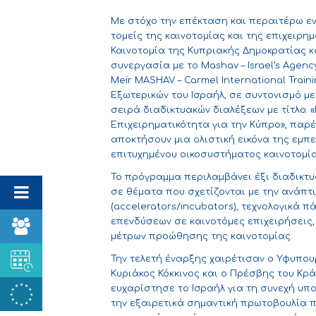
Με στόχο την επέκταση και περαιτέρω ε
τομείς της καινοτομίας και της επιχειρη
Καινοτομία της Κυπριακής Δημοκρατίας και
συνεργασία με το
Mashav – Israel’s Agen
Meir MASHAV – Carmel International Train
Εξωτερικών του Ισραήλ, σε συντονισμό μ
σειρά διαδικτυακών διαλέξεων με τίτλο: 
Επιχειρηματικότητα για την Κύπρο», παρ
αποκτήσουν μια ολιστική εικόνα της εμπ
επιτυχημένου οικοσυστήματος καινοτομία
Το πρόγραμμα περιλαμβάνει έξι διαδικτυ
σε θέματα που σχετίζονται με την ανάπτ
(accelerators/incubators), τεχνολογικά 
επενδύσεων σε καινοτόμες επιχειρήσεις
μέτρων προώθησης της καινοτομίας.
Την τελετή έναρξης χαιρέτισαν ο Υφυπουρ
Κυριάκος Κόκκινος και ο Πρέσβης του Κράτ
ευχαρίστησε το Ισραήλ για τη συνεχή υπο
την εξαιρετικά σημαντική πρωτοβουλία π