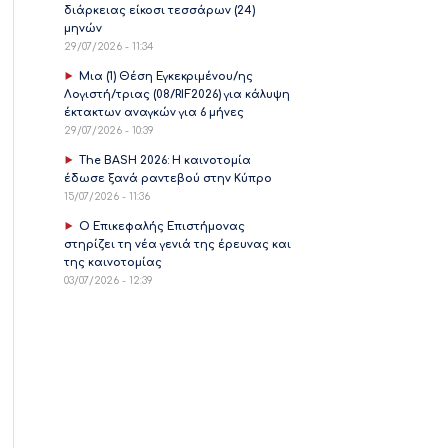
διάρκειας είκοσι τεσσάρων (24)
μηνών
29/07/2026 - 11:34
Μια (1) Θέση Εγκεκριμένου/ης
Λογιστή/τριας (08/RIF2026) για κάλυψη
έκτακτων αναγκών για 6 μήνες
29/07/2026 - 10:39
The BASH 2026: Η καινοτομία
έδωσε ξανά ραντεβού στην Κύπρο
15/07/2026 - 11:36
Ο Επικεφαλής Επιστήμονας
στηρίζει τη νέα γενιά της έρευνας και
της καινοτομίας
03/07/2026 - 12:39