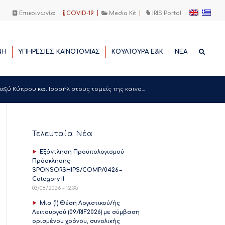
Επικοινωνία
COVID-19
Media Kit
IRIS Portal
ΝΗ
ΥΠΗΡΕΣΙΕΣ ΚΑΙΝΟΤΟΜΙΑΣ
ΚΟΥΛΤΟΥΡΑ Ε&Κ
ΝΕΑ
ξύ Κύπρου και Ισραήλ στους τομείς της καινο...
Τελευταία Νέα
Εξάντληση Προϋπολογισμού
Πρόσκλησης
SPONSORSHIPS/COMP/0426 –
Category II
03/08/2026 - 12:35
Μια (1) Θέση Λογιστικού/ής
Λειτουργού (09/RIF2026) με σύμβαση
ορισμένου χρόνου, συνολικής