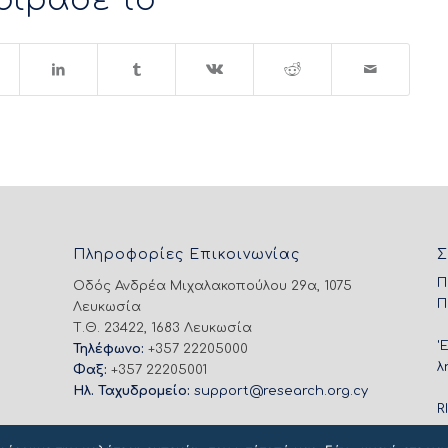
οίρασε το
Πληροφορίες Επικοινωνίας
Σ
Π
Οδός Ανδρέα Μιχαλακοπούλου 29α, 1075
Π
Λευκωσία
Τ.Θ. 23422, 1683 Λευκωσία
'
Τηλέφωνο:
+357 22205000
λ
Φαξ:
+357 22205001
Ηλ. Ταχυδρομείο:
support@research.org.cy
R