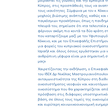
μοιραστεί τις γνώσεις και την εμπειρία τ
Κύπρος, στις προσπάθειές τους να αναπτύ
τους ικανότητες. Σύμφωνα με τον κ. Κόκκι
μοχλούς βιώσιμης ανάπτυξης, καθώς και 
παγκόσμιων προκλήσεων, όπως η πανδημία C
πλευρά του, σημείωσε ότι «τα τελευταία
φέρνουν ακόμη πιο κοντά τα δύο κράτη στ
που καταρτίζουμε μαζί με τον Υφυπουργό 
Κόκκινο, και με τον Επικεφαλής Επιστήμο
για φορείς του κυπριακού οικοσυστήματο
Ισραήλ και όλους όσους εργάστηκαν για 
ανθρώπινη γέφυρα είναι μια σημαντική συ
μας».
Χαιρετίζοντας την εκδήλωση, ο Επικεφαλ
του ΙδΕΚ Δρ Νικόλας Μαστρογιαννόπουλος 
ανταγωνιστικότητα της Κύπρου στη διεθν
οικοσυστήματος νεοφυών και καινοτόμων 
οικοσύστημα που θα χαρακτηρίζεται από 
πρόσβαση στις διάφορες υποστηρικτικές
βάση, σε όλους τους τομείς της οικονομία
και ευρύτερη κοινωνικοοικονομική ευημε