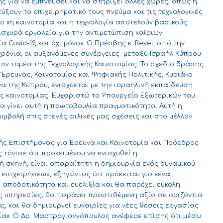
ης για να εμπνεύσει και να στηρίξει άλλες χώρες, όπως η
ξουν το επιχειρηματικό τους πνεύμα και τις τεχνολογικές
νο «η καινοτομία και η τεχνολογία αποτελούν βασικούς
ισχυρά εργαλεία για την αντιμετώπιση καίριων
ovid-19, και όχι μόνο». Ο Πρέσβης κ. Revel, από την
 χρόνια, οι αυξανόμενες συνέργειες μεταξύ Ισραήλ Κύπρου
ον τομέα της Τεχνολογικής Καινοτομίας. Το σχέδιο δράσης
Έρευνας, Καινοτομίας και Ψηφιακής Πολιτικής, Κυριάκο
να της Κύπρου, ενισχύεται με την ισραηλινή εκπαίδευση
ς καινοτομίας. Ευχαριστώ το Υπουργείο Εξωτερικών του
να γίνει αυτή η πρωτοβουλία πραγματικότητα. Αυτή η
μβολή στις στενές φιλικές μας σχέσεις και στο μέλλον
ής Επιστήμονας για Έρευνα και Καινοτομία και Πρόεδρος
τόνισε ότι προκειμένου να ενισχυθεί η
ή σκηνή, είναι απαραίτητη η δημιουργία ενός δυναμικού
επιχειρήσεων, εξηγώντας ότι πρόκειται για «ένα
αποδοτικότητα και ευελιξία και θα παρέχει εύκολη
 υπηρεσίες, θα παράγει προστιθέμενη αξία σε οριζόντια
ς, και θα δημιουργεί ευκαιρίες για νέες θέσεις εργασίας
ρία». Ο Δρ. Μαστρογιαννόπουλος ανέφερε επίσης ότι μέσω