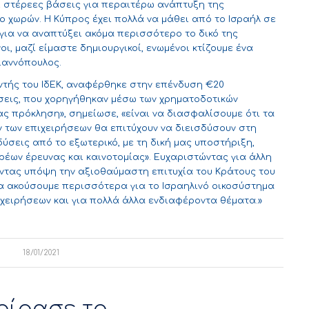
 στέρεες βάσεις για περαιτέρω ανάπτυξη της
 χωρών. Η Κύπρος έχει πολλά να μάθει από το Ισραήλ σε
για να αναπτύξει ακόμα περισσότερο το δικό της
ι, μαζί είμαστε δημιουργικοί, ενωμένοι κτίζουμε ένα
ιαννόπουλος.
υντής του ΙδΕΚ, αναφέρθηκε στην επένδυση €20
ήσεις, που χορηγήθηκαν μέσω των χρηματοδοτικών
ας πρόκληση», σημείωσε, «είναι να διασφαλίσουμε ότι τα
 των επιχειρήσεων θα επιτύχουν να διεισδύσουν στη
ύσεις από το εξωτερικό, με τη δική μας υποστήριξη,
ρέων έρευνας και καινοτομίας». Ευχαριστώντας για άλλη
οντας υπόψη την αξιοθαύμαστη επιτυχία του Κράτους του
α ακούσουμε περισσότερα για το Ισραηλινό οικοσύστημα
ιχειρήσεων και για πολλά άλλα ενδιαφέροντα θέματα.»
18/01/2021