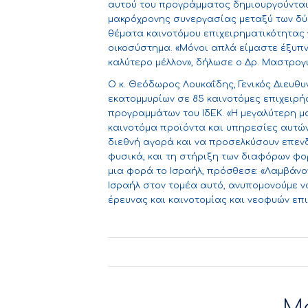
αυτού του προγράμματος δημιουργούνται
μακρόχρονης συνεργασίας μεταξύ των δύο
θέματα καινοτόμου επιχειρηματικότητας 
οικοσύστημα. «Μόνοι απλά είμαστε έξυπνο
καλύτερο μέλλον», δήλωσε ο Δρ. Μαστρογ
Ο κ. Θεόδωρος Λουκαΐδης, Γενικός Διευθ
εκατομμυρίων σε 85 καινοτόμες επιχειρ
προγραμμάτων του ΙδΕΚ. «Η μεγαλύτερη μ
καινοτόμα προϊόντα και υπηρεσίες αυτών
διεθνή αγορά και να προσελκύσουν επενδ
φυσικά, και τη στήριξη των διαφόρων φο
μια φορά το Ισραήλ, πρόσθεσε: «Λαμβάν
Ισραήλ στον τομέα αυτό, ανυπομονούμε ν
έρευνας και καινοτομίας και νεοφυών επ