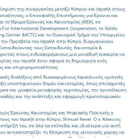
νίσχυση της συνεργασίας μεταξύ Κύπρου και Ισραήλ στους
ματικότητας, ο Επικεφαλής Επιστήμονας για Έρευνα και
 το Ίδρυμα Έρευνας και Καινοτομίας (ΙδΕΚ), σε
cy For International Development Cooperation
, το Golda
ing Center (MCTC) και το Οικονομικό Τμήμα του Υπουργείου
ε την Πρεσβεία του Ισραήλ στην Κύπρο, διοργανώνουν
«Εκπαιδεύοντας τους Εκπαιδευτές: Καινοτομία &
έχοντας στους ενδιαφερόμενους μια μοναδική ευκαιρία να
ειρίας του Ισραήλ όσον αφορά τη δημιουργία ενός
ς και επιχειρηματικότητας.
ακές διαλέξεις από διακεκριμένους Ισραηλινούς ομιλητές
υξη υποστηρικτικών δομών καινοτομίας, όπως επιταχυντές
πάρκα και γραφεία μεταφοράς τεχνολογίας, την προσέλκυση
, καθώς και την ανάπτυξη και εφαρμογή πρωτοποριακών
γός Έρευνας, Καινοτομίας και Ψηφιακής Πολιτικής κ.
ους του Ισραήλ στην Κύπρο, Shmuel Revel. Ο κ. Κόκκινος
στήριξή του, σε όλα τα επίπεδα, και ιδιαίτερα για αυτή
ου αντικατοπτρίζει τη δέσμευση της γειτονικής χώρας να