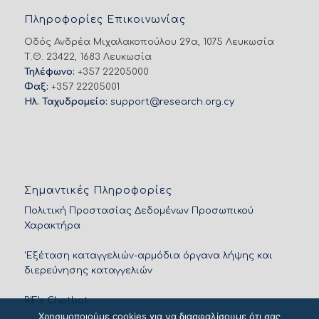
Πληροφορίες Επικοινωνίας
Οδός Ανδρέα Μιχαλακοπούλου 29α, 1075 Λευκωσία
Τ.Θ. 23422, 1683 Λευκωσία
Τηλέφωνο:
+357 22205000
Φαξ:
+357 22205001
Ηλ. Ταχυδρομείο:
support@research.org.cy
Σημαντικές Πληροφορίες
Πολιτική Προστασίας Δεδομένων Προσωπικού
Χαρακτήρα
'Εξέταση καταγγελιών-αρμόδια όργανα λήψης και
διερεύνησης καταγγελιών
RIF’s Chatbot
Χρησιμοποιούμε cookies για να διασφαλίσουμε ότι σας