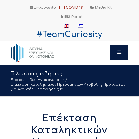
Επικοινωνία
COVID-19
Media Kit
IRIS Portal
#TeamCuriosity
Τελευταίες ειδήσεις
Είσαστε εδώ:
Ανακοινώσεις
/
Επέκταση Καταληκτικών Ημερομηνιών Υποβολής Προτάσεων
για Ανοικτές Προσκλήσεις ΙδΕ...
Επέκταση
Καταληκτικών