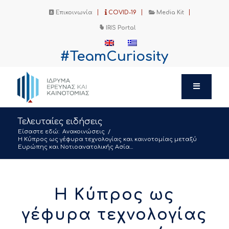
Επικοινωνία
COVID-19
Media Kit
IRIS Portal
#TeamCuriosity
Τελευταίες ειδήσεις
Είσαστε εδώ:
Ανακοινώσεις
/
Η Κύπρος ως γέφυρα τεχνολογίας και καινοτομίας μεταξύ
Ευρώπης και Νοτιοανατολικής Ασία...
Η Κύπρος ως
γέφυρα τεχνολογίας