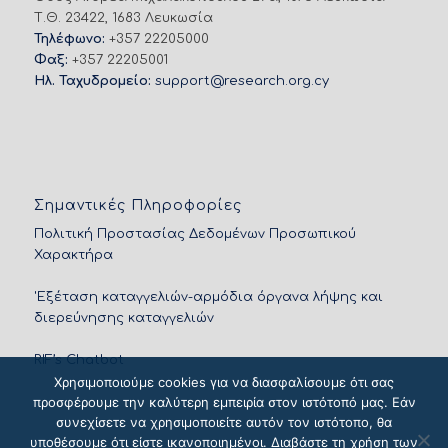
Τ.Θ. 23422, 1683 Λευκωσία
Τηλέφωνο:
+357 22205000
Φαξ:
+357 22205001
Ηλ. Ταχυδρομείο:
support@research.org.cy
Σημαντικές Πληροφορίες
Πολιτική Προστασίας Δεδομένων Προσωπικού
Χαρακτήρα
'Εξέταση καταγγελιών-αρμόδια όργανα λήψης και
διερεύνησης καταγγελιών
RIF’s Chatbot
Χρησιμοποιούμε cookies για να διασφαλίσουμε ότι σας
προσφέρουμε την καλύτερη εμπειρία στον ιστότοπό μας. Εάν
συνεχίσετε να χρησιμοποιείτε αυτόν τον ιστότοπο, θα
υποθέσουμε ότι είστε ικανοποιημένοι. Διαβάστε τη χρήση των