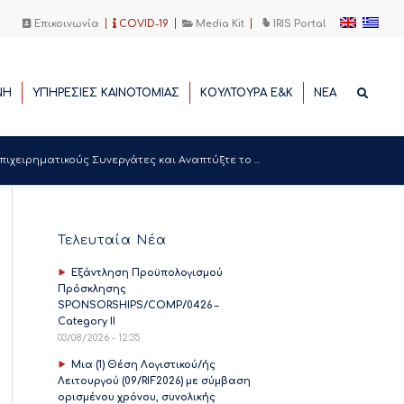
Επικοινωνία
COVID-19
Media Kit
IRIS Portal
ΝΗ
ΥΠΗΡΕΣΙΕΣ ΚΑΙΝΟΤΟΜΙΑΣ
ΚΟΥΛΤΟΥΡΑ Ε&Κ
ΝΕΑ
πιχειρηματικούς Συνεργάτες και Αναπτύξτε το ...
Τελευταία Νέα
Εξάντληση Προϋπολογισμού
Πρόσκλησης
SPONSORSHIPS/COMP/0426 –
Category II
03/08/2026 - 12:35
Μια (1) Θέση Λογιστικού/ής
Λειτουργού (09/RIF2026) με σύμβαση
ορισμένου χρόνου, συνολικής