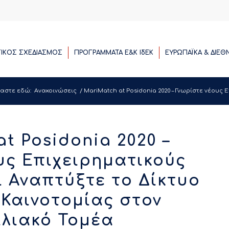
ΓΙΚΟΣ ΣΧΕΔΙΑΣΜΟΣ
ΠΡΟΓΡΑΜΜΑΤΑ E&K ΙδΕΚ
ΕΥΡΩΠΑΪΚΑ & ΔΙΕΘ
σαστε εδώ:
Ανακοινώσεις
/
MariMatch at Posidonia 2020 – Γνωρίστε νέους Ε
t Posidonia 2020 –
υς Επιχειρηματικούς
ι Αναπτύξτε το Δίκτυο
 Καινοτομίας στον
λιακό Τομέα