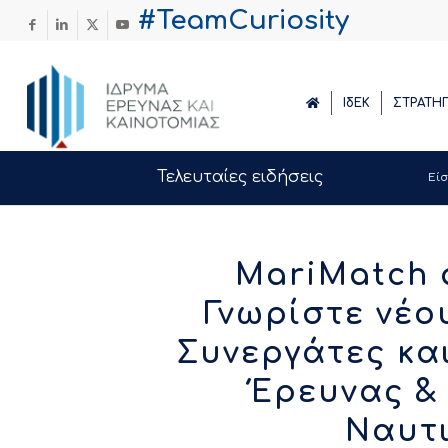
#TeamCuriosity
ΙδΕΚ
ΣΤΡΑΤΗ
Τελευταίες ειδήσεις
Εί
MariMatch a
Γνωρίστε νέο
Συνεργάτες κα
Έρευνας &
Ναυτι