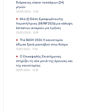
διάρκειας είκοσι τεσσάρων (24)
μηνών
29/07/2026 - 11:34
Μια (1) Θέση Εγκεκριμένου/ης
Λογιστή/τριας (08/RIF2026) για κάλυψη
έκτακτων αναγκών για 6 μήνες
29/07/2026 - 10:39
The BASH 2026: Η καινοτομία
έδωσε ξανά ραντεβού στην Κύπρο
15/07/2026 - 11:36
Ο Επικεφαλής Επιστήμονας
στηρίζει τη νέα γενιά της έρευνας και
της καινοτομίας
03/07/2026 - 12:39