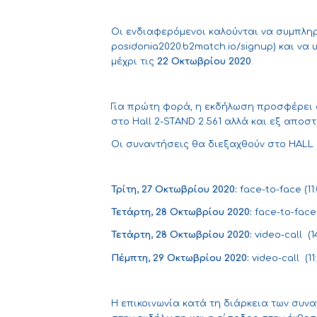
Οι ενδιαφερόμενοι καλούνται να συμπλη
posidonia2020.b2match.io/signup
) και να
μέχρι τις
22 Οκτωβρίου 2020
.
Για πρώτη φορά, η εκδήλωση προσφέρει σ
στο Hall 2-STAND 2.561 αλλά και εξ απο
Οι συναντήσεις θα διεξαχθούν στο HALL 2
Τρίτη
, 27
Οκτωβρίου
2020:
face-to-face (11:0
Τετάρτη
, 28
Οκτωβρίου
2020:
face-to-face (
Τετάρτη
, 28
Οκτωβρίου
2020:
video-call (14
Πέμπτη
, 29
Οκτωβρίου
2020:
video-call (11:
Η επικοινωνία κατά τη διάρκεια των συν