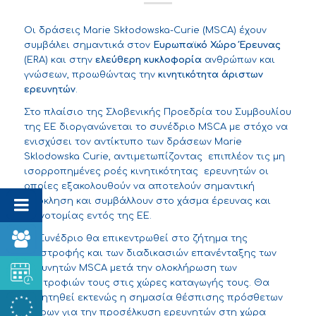
Οι δράσεις Marie Skłodowska-Curie (MSCA) έχουν
συμβάλει σημαντικά στον
Ευρωπαϊκό Χώρο Έρευνας
(ERA) και στην
ελεύθερη κυκλοφορία
ανθρώπων και
γνώσεων, προωθώντας την
κινητικότητα άριστων
ερευνητών
.
Στο πλαίσιο της Σλοβενικής Προεδρία του Συμβουλίου
της ΕΕ διοργανώνεται το συνέδριο MSCA με στόχο να
ενισχύσει τον αντίκτυπο των δράσεων Marie
Sklodowska Curie, αντιμετωπίζοντας επιπλέον τις μη
ισορροπημένες ροές κινητικότητας ερευνητών οι
οποίες εξακολουθούν να αποτελούν σημαντική
πρόκληση και συμβάλλουν στο χάσμα έρευνας και
καινοτομίας εντός της EE.
Το Συνέδριο θα επικεντρωθεί στο ζήτημα της
επιστροφής και των διαδικασιών επανένταξης των
ερευνητών MSCA μετά την ολοκλήρωση των
υποτροφιών τους στις χώρες καταγωγής τους. Θα
συζητηθεί εκτενώς η σημασία θέσπισης πρόσθετων
μέτρων για την προσέλκυση ερευνητών στη χώρα