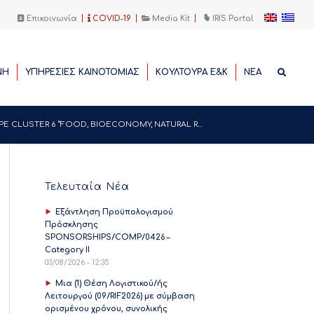
Επικοινωνία
COVID-19
Media Kit
IRIS Portal
ΝΗ
ΥΠΗΡΕΣΙΕΣ ΚΑΙΝΟΤΟΜΙΑΣ
ΚΟΥΛΤΟΥΡΑ Ε&Κ
ΝΕΑ
 CLUSTER 6 “FOOD, BIOECONOMY, NATURAL R...
Τελευταία Νέα
Εξάντληση Προϋπολογισμού
Πρόσκλησης
SPONSORSHIPS/COMP/0426 –
Category II
03/08/2026 - 12:35
Μια (1) Θέση Λογιστικού/ής
Λειτουργού (09/RIF2026) με σύμβαση
ορισμένου χρόνου, συνολικής