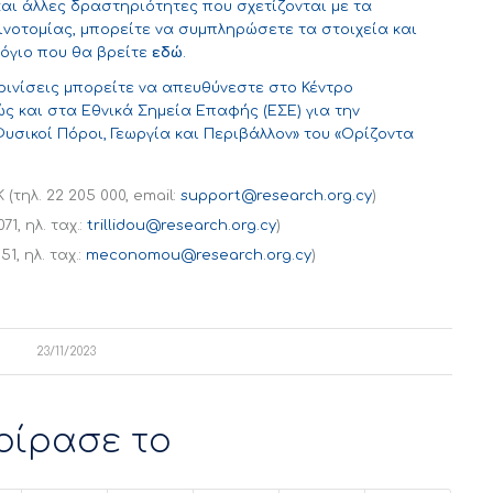
αι άλλες δραστηριότητες που σχετίζονται με τα
νοτομίας, μπορείτε να συμπληρώσετε τα στοιχεία και
όγιο που θα βρείτε
εδώ
.
ρινίσεις μπορείτε να απευθύνεστε στο Κέντρο
ς και στα Εθνικά Σημεία Επαφής (ΕΣΕ) για την
υσικοί Πόροι, Γεωργία και Περιβάλλον» του «Ορίζοντα
τηλ. 22 205 000, email:
support@research.org.cy
)
1, ηλ. ταχ.:
trillidou@research.org.cy
)
1, ηλ. ταχ.:
meconomou@research.org.cy
)
23/11/2023
οίρασε το