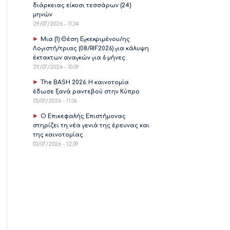
διάρκειας είκοσι τεσσάρων (24)
μηνών
29/07/2026 - 11:34
Μια (1) Θέση Εγκεκριμένου/ης
Λογιστή/τριας (08/RIF2026) για κάλυψη
έκτακτων αναγκών για 6 μήνες
29/07/2026 - 10:39
The BASH 2026: Η καινοτομία
έδωσε ξανά ραντεβού στην Κύπρο
15/07/2026 - 11:36
Ο Επικεφαλής Επιστήμονας
στηρίζει τη νέα γενιά της έρευνας και
της καινοτομίας
03/07/2026 - 12:39