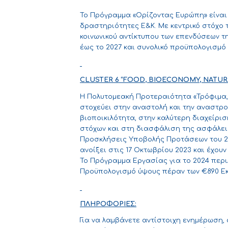
Το Πρόγραμμα «Ορίζοντας Ευρώπη» είναι 
δραστηριότητες Ε&Κ.
Με κεντρικό στόχο 
κοινωνικού αντίκτυπου των επενδύσεων τη
έως το 2027 και συνολικό προϋπολογισμό 
CLUSTER
6 “
FOOD
,
BIOECONOMY
,
NATUR
Η Πολυτομεακή Προτεραιότητα «Τρόφιμα, 
στοχεύει στην αναστολή και την αναστρ
βιοποικιλότητα, στην καλύτερη διαχείρι
στόχων και στη διασφάλιση της ασφάλεια
Προσκλήσεις Υποβολής Προτάσεων του 20
ανοίξει στις 17 Οκτωβρίου 2023 και έχου
Το Πρόγραμμα Εργασίας για το 2024 περι
Προϋπολογισμό ύψους πέραν των €890 Εκ
ΠΛΗΡΟΦΟΡΙΕΣ:
Για να λαμβάνετε αντίστοιχη ενημέρωση,