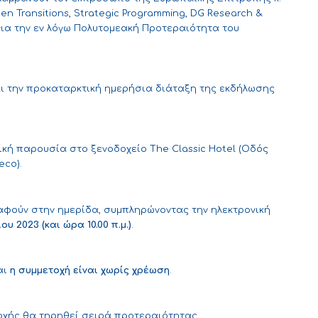
een Transitions, Strategic Programming, DG Research &
 για την εν λόγω Πολυτομεακή Προτεραιότητα του
.
ι την προκαταρκτική ημερήσια διάταξη της εκδήλωσης
κή παρουσία στο ξενοδοχείο The Classic Hotel (Οδός
eco).
ραφούν στην ημερίδα, συμπληρώνοντας την
ηλεκτρονική
ου 2023 (και ώρα 10.00 π.μ.)
.
αι
η συμμετοχή είναι χωρίς χρέωση
.
τοχής θα τηρηθεί σειρά προτεραιότητας.