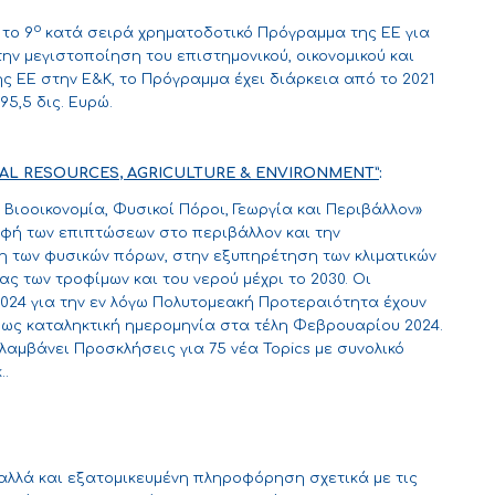
ο
το 9
κατά σειρά χρηματοδοτικό Πρόγραμμα της ΕΕ για
την μεγιστοποίηση του επιστημονικού, οικονομικού και
ς ΕΕ στην Ε&Κ, το Πρόγραμμα έχει διάρκεια από το 2021
95,5 δις. Ευρώ.
AL RESOURCES
,
AGRICULTURE
&
ENVIRONMENT
”
:
Βιοοικονομία, Φυσικοί Πόροι, Γεωργία και Περιβάλλον»
οφή των επιπτώσεων στο περιβάλλον και την
ση των φυσικών πόρων, στην εξυπηρέτηση των κλιματικών
ς των τροφίμων και του νερού μέχρι το 2030. Οι
24 για την εν λόγω Πολυτομεακή Προτεραιότητα έχουν
ν ως καταληκτική ημερομηνία στα τέλη Φεβρουαρίου 2024.
λαμβάνει Προσκλήσεις για 75 νέα Topics με συνολικό
..
 αλλά και εξατομικευμένη πληροφόρηση σχετικά με τις