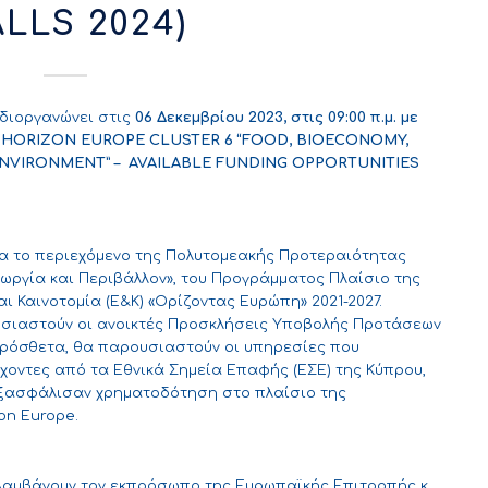
ALLS 2024)
) διοργανώνει στις
06 Δεκεμβρίου 2023, στις 09:00 π.μ. με
:
HORIZON EUROPE CLUSTER
6 “FOOD
, BIOECONOMY
,
ENVIRONMENT
” – AVAILABLE FUNDING OPPORTUNITIES
α το περιεχόμενο της Πολυτομεακής Προτεραιότητας
Γεωργία και Περιβάλλον», του Προγράμματος Πλαίσιο της
ι Καινοτομία (Ε&Κ) «Ορίζοντας Ευρώπη» 2021-2027.
υσιαστούν οι ανοικτές Προσκλήσεις Υποβολής Προτάσεων
ρόσθετα, θα παρουσιαστούν οι υπηρεσίες που
χοντες από τα Εθνικά Σημεία Επαφής (ΕΣΕ) της Κύπρου,
 εξασφάλισαν χρηματοδότηση στο πλαίσιο της
on Europe.
ιλαμβάνουν τον εκπρόσωπο της Ευρωπαϊκής Επιτροπής κ.