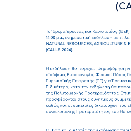
(C
Το Ίδρυμα Έρευνας και Καινοτομίας (ΙδΕΚ
14:00 μ.μ.,
ενημερωτική εκδήλωση με τίτλο
NATURAL RESOURCES
, AGRICULTURE
& 
(CALLS
2024).
Η εκδήλωση θα παρέχει πληροφόρηση γι
«Τρόφιμα, Βιοοικονομία, Φυσικοί Πόροι, 
Ευρωπαϊκής Επιτροπής (ΕΕ) για Έρευνα κα
Ειδικότερα, κατά την εκδήλωση θα παρο
της Πολυτομεακής Προτεραιότητας. Επιπ
προσφέρονται στους δυνητικούς συμμετέ
καθώς και οι εμπειρίες δικαιούχων που
συγκεκριμένης Προτεραιότητας του Horiz
Οι βασικοί ομιλητές της εκδήλωσης περ