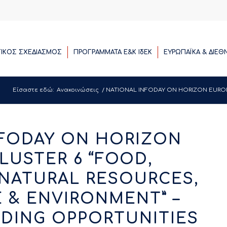
ΓΙΚΟΣ ΣΧΕΔΙΑΣΜΟΣ
ΠΡΟΓΡΑΜΜΑΤΑ E&K ΙδΕΚ
ΕΥΡΩΠΑΪΚΑ & ΔΙΕΘ
Είσαστε εδώ:
Ανακοινώσεις
/
NATIONAL INFODAY ON HORIZON EUROPE
NFODAY ON HORIZON
LUSTER 6 “FOOD,
NATURAL RESOURCES,
 & ENVIRONMENT” –
NDING OPPORTUNITIES