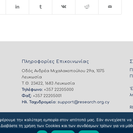
Πληροφορίες Επικοινωνίας
Σ
Π
Οδός Ανδρέα Μιχαλακοπούλου 29α, 1075
Π
Λευκωσία
Τ.Θ. 23422, 1683 Λευκωσία
'
Τηλέφωνο:
+357 22205000
λ
Φαξ:
+357 22205001
Ηλ. Ταχυδρομείο:
support@research.org.cy
R
φέρουμε την καλύτερη εμπειρία στον ιστότοπό μας. Εάν συνεχίσετε να χ
 Διαβάστε τη χρήση των Cookies και των συνδέσμων τρίτων για να μάθ