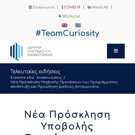
Επικοινωνία
COVID-19
Media Kit
IRIS Portal
#TeamCuriosity
Τελευταίες ειδήσεις
Είσαστε εδώ:
Ανακοινώσεις
/
Νέα Πρόσκληση Υποβολής Προτάσεων του Προγράμματος
«Ανάπτυξη και Προώθηση Διεθνώς Ανταγωνιστικ...
Νέα Πρόσκληση
Υποβολής