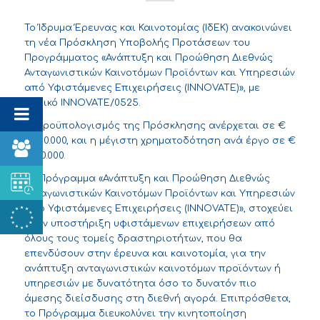
Το Ίδρυμα Έρευνας και Καινοτομίας (ΙδΕΚ) ανακοινώνει
τη νέα Πρόσκληση Υποβολής Προτάσεων του
Προγράμματος «Ανάπτυξη και Προώθηση Διεθνώς
Ανταγωνιστικών Καινοτόμων Προϊόντων και Υπηρεσιών
από Υφιστάμενες Επιχειρήσεις (INNOVATE)», με
κωδικό INNOVATE/0525.
Ο προϋπολογισμός της Πρόσκλησης ανέρχεται σε €
3.200.000, και η μέγιστη χρηματοδότηση ανά έργο σε €
1.000.000.
To Πρόγραμμα «Ανάπτυξη και Προώθηση Διεθνώς
Ανταγωνιστικών Καινοτόμων Προϊόντων και Υπηρεσιών
από Υφιστάμενες Επιχειρήσεις (INNOVATE)», στοχεύει
στην υποστήριξη υφιστάμενων επιχειρήσεων από
όλους τους τομείς δραστηριοτήτων, που θα
επενδύσουν στην έρευνα και καινοτομία, για την
ανάπτυξη ανταγωνιστικών καινοτόμων προϊόντων ή
υπηρεσιών με δυνατότητα όσο το δυνατόν πιο
άμεσης διείσδυσης στη διεθνή αγορά. Επιπρόσθετα,
το Πρόγραμμα διευκολύνει την κινητοποίηση