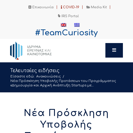
Επικοινωνία
COVID-19
Media Kit
IRIS Portal
#TeamCuriosity
Τελευταίες ειδήσεις
Είσαστε εδώ:
Ανακοινώσεις
/
Νέα Πρόσκληση Υποβολής Προτάσεων του Προγράμματος
«Δημιουργία και Αρχική Ανάπτυξη Startups με...
Νέα Πρόσκληση
Υποβολής