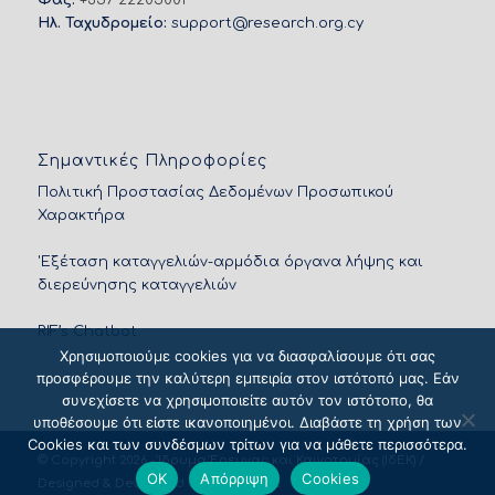
Ηλ. Ταχυδρομείο:
support@research.org.cy
Σημαντικές Πληροφορίες
Πολιτική Προστασίας Δεδομένων Προσωπικού
Χαρακτήρα
'Εξέταση καταγγελιών-αρμόδια όργανα λήψης και
διερεύνησης καταγγελιών
RIF’s Chatbot
Χρησιμοποιούμε cookies για να διασφαλίσουμε ότι σας
προσφέρουμε την καλύτερη εμπειρία στον ιστότοπό μας. Εάν
συνεχίσετε να χρησιμοποιείτε αυτόν τον ιστότοπο, θα
υποθέσουμε ότι είστε ικανοποιημένοι. Διαβάστε τη χρήση των
Cookies και των συνδέσμων τρίτων για να μάθετε περισσότερα.
© Copyright 2026 - Ίδρυμα Έρευνας και Καινοτομίας (ΙδΕΚ) /
OK
Απόρριψη
Cookies
Designed & Developed by
NETinfo Plc