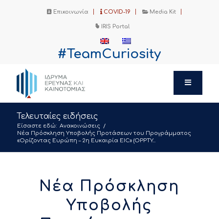
Επικοινωνία
COVID-19
Media Kit
IRIS Portal
#TeamCuriosity
Τελευταίες ειδήσεις
Είσαστε εδώ:
Ανακοινώσεις
/
Νέα Πρόσκληση Υποβολής Προτάσεων του Προγράμματος
«Ορίζοντας Ευρώπη – 2η Ευκαιρία EIC» (OPPTY...
Νέα Πρόσκληση
Υποβολής