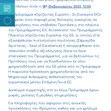
του ΙδΕΚ και η καταληκτική ημερομηνία υποβολής
η
προτάσεων είναι η
18
Φεβρουαρίου 2025, 13:00
.
Το Πρόγραμμα «Ορίζοντας Ευρώπη – 2η Ευκαιρία EIC»
στοχεύει στην παροχή μίας δεύτερης ευκαιρίας σε
επιχειρήσεις που υπέβαλαν Προτάσεις στο πλαίσιο
του Προγράμματος EIC Accelerator του Προγράμματος
Πλαισίου «Ορίζοντας Ευρώπη» της ΕΕ, οι οποίες είτε
εξασφάλισαν πιστοποίηση ποιότητας (Σφραγίδα
Αριστείας – Seal of Excellence) ή απορρίφθηκαν στο
τελευταίο στάδιο αξιολόγησης (face-to-face
interviews) του Προγράμματος, για να βελτιώσουν τις
Προτάσεις τους και να διεκδικήσουν εκ νέου
χρηματοδότηση από την ΕΕ μέσα από το Πρόγραμμα.
H παρούσα πρόσκληση χρηματοδοτείται από τον
Μηχανισμό Ανάκαμψης Ανθεκτικότητας του
ευρωπαϊκού μέσου Επόμενη Γενιά ΕΕ.
Δικαίωμα συμμετοχής στο εν λόγω Πρόγραμμα έχουν
μικρές, μεσαίες ή μεγάλες επιχειρήσεις.
Για
πληροφορίες που αφορούν στις ανοικτές
προσκλήσεις του Ιδρύματος
καθώς και για
χρήσιμα