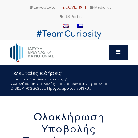
Επικοινωνία
COVID-19
Media Kit
IRIS Portal
#TeamCuriosity
Τελευταίες ειδήσεις
Είσαστε εδώ:
Ανακοινώσεις
/
Ολοκλήρωση Υποβολής Προτάσεων στην Πρόσκληση
DISRUPT/0123(C) του Προγράμματος «DISRU...
Ολοκλήρωση
Υποβολής