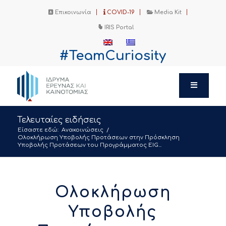
Επικοινωνία
COVID-19
Media Kit
IRIS Portal
#TeamCuriosity
Τελευταίες ειδήσεις
Είσαστε εδώ:
Ανακοινώσεις
/
Ολοκλήρωση Υποβολής Προτάσεων στην Πρόσκληση
Υποβολής Προτάσεων του Προγράμματος EIG...
Ολοκλήρωση
Υποβολής