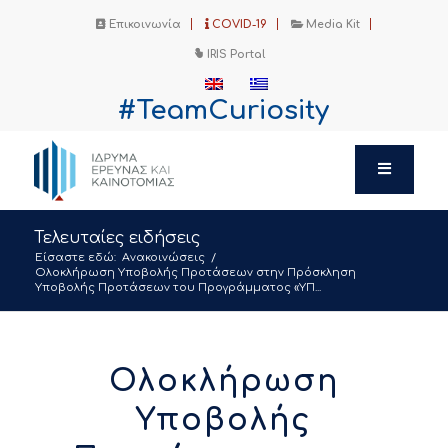
Επικοινωνία
COVID-19
Media Kit
IRIS Portal
#TeamCuriosity
Τελευταίες ειδήσεις
Είσαστε εδώ:
Ανακοινώσεις
/
Ολοκλήρωση Υποβολής Προτάσεων στην Πρόσκληση
Υποβολής Προτάσεων του Προγράμματος «ΥΠ...
Ολοκλήρωση
Υποβολής