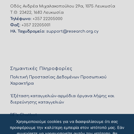
Οδός Ανδρέα Μιχαλακοπούλου 29α, 1075 Λευκωσία
Τ.Θ. 23422, 1683 Λευκωσία
Τηλέφωνο:
+357 22205000
Φαξ:
+357 22205001
Ηλ. Ταχυδρομείο:
support@research.org.cy
Σημαντικές Πληροφορίες
Πολιτική Προστασίας Δεδομένων Προσωπικού
Χαρακτήρα
'Εξέταση καταγγελιών-αρμόδια όργανα λήψης και
διερεύνησης καταγγελιών
RIF’s Chatbot
Χρησιμοποιούμε cookies για να διασφαλίσουμε ότι σας
προσφέρουμε την καλύτερη εμπειρία στον ιστότοπό μας. Εάν
συνεχίσετε να χρησιμοποιείτε αυτόν τον ιστότοπο, θα