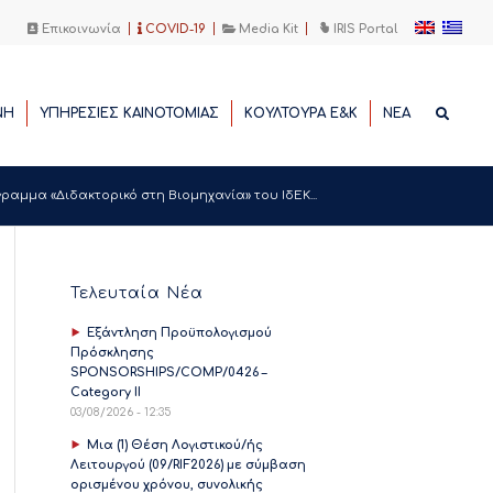
Επικοινωνία
COVID-19
Media Kit
IRIS Portal
ΝΗ
ΥΠΗΡΕΣΙΕΣ ΚΑΙΝΟΤΟΜΙΑΣ
ΚΟΥΛΤΟΥΡΑ Ε&Κ
ΝΕΑ
μμα «Διδακτορικό στη Βιομηχανία» του ΙδΕΚ...
Τελευταία Νέα
Εξάντληση Προϋπολογισμού
Πρόσκλησης
SPONSORSHIPS/COMP/0426 –
Category II
03/08/2026 - 12:35
Μια (1) Θέση Λογιστικού/ής
Λειτουργού (09/RIF2026) με σύμβαση
ορισμένου χρόνου, συνολικής