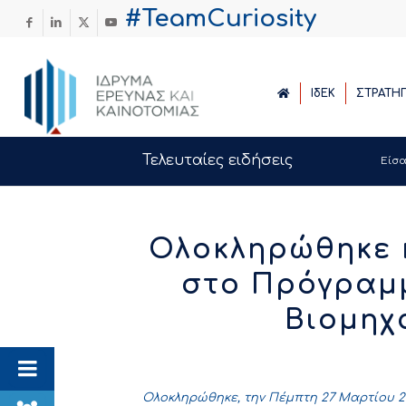
#TeamCuriosity
ΙδΕΚ
ΣΤΡΑΤΗ
Τελευταίες ειδήσεις
Είσα
Ολοκληρώθηκε 
στο Πρόγραμμ
Βιομηχ
Ολοκληρώθηκε, την Πέμπτη 27 Μαρτίου 