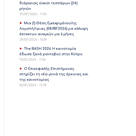
διάρκειας είκοσι τεσσάρων (24)
μηνών
29/07/2026 - 11:34
Μια (1) Θέση Εγκεκριμένου/ης
Λογιστή/τριας (08/RIF2026) για κάλυψη
έκτακτων αναγκών για 6 μήνες
29/07/2026 - 10:39
The BASH 2026: Η καινοτομία
έδωσε ξανά ραντεβού στην Κύπρο
15/07/2026 - 11:36
Ο Επικεφαλής Επιστήμονας
στηρίζει τη νέα γενιά της έρευνας και
της καινοτομίας
03/07/2026 - 12:39