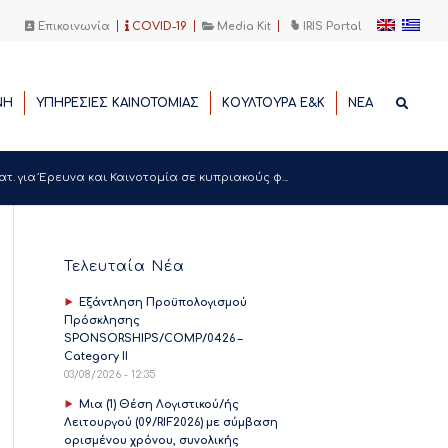
Επικοινωνία
COVID-19
Media Kit
IRIS Portal
ΝΗ
ΥΠΗΡΕΣΙΕΣ ΚΑΙΝΟΤΟΜΙΑΣ
ΚΟΥΛΤΟΥΡΑ Ε&Κ
ΝΕΑ
ατ. για Έρευνα και Καινοτομία σε κυπριακούς φ...
Τελευταία Νέα
Εξάντληση Προϋπολογισμού
Πρόσκλησης
SPONSORSHIPS/COMP/0426 –
Category II
03/08/2026 - 12:35
Μια (1) Θέση Λογιστικού/ής
Λειτουργού (09/RIF2026) με σύμβαση
ορισμένου χρόνου, συνολικής