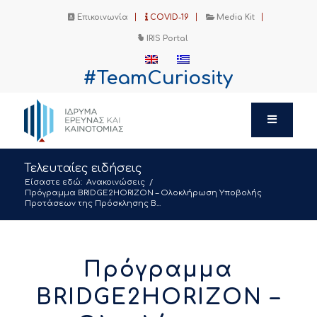
Επικοινωνία
COVID-19
Media Kit
IRIS Portal
#TeamCuriosity
Τελευταίες ειδήσεις
Είσαστε εδώ:
Ανακοινώσεις
/
Πρόγραμμα BRIDGE2HORIZON – Ολοκλήρωση Υποβολής
Προτάσεων της Πρόσκλησης B...
Πρόγραμμα
BRIDGE2HORIZON –