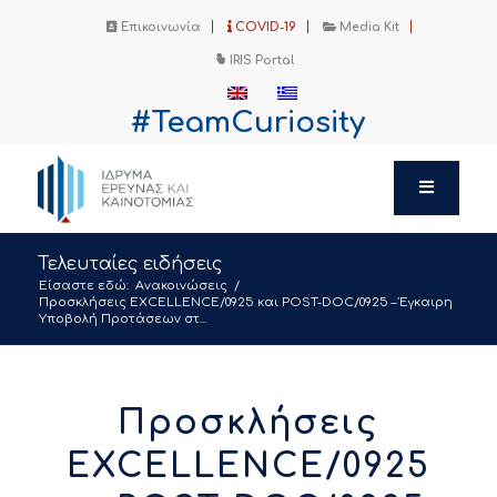
Επικοινωνία
COVID-19
Media Kit
IRIS Portal
#TeamCuriosity
Τελευταίες ειδήσεις
Είσαστε εδώ:
Ανακοινώσεις
/
Προσκλήσεις EXCELLENCE/0925 και POST-DOC/0925 – Έγκαιρη
Υποβολή Προτάσεων στ...
Προσκλήσεις
EXCELLENCE/0925