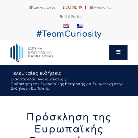
Επικοινωνία
COVID-19
Media Kit
IRIS Portal
#TeamCuriosity
Τελευταίες ειδήσεις
Είσαστε εδώ:
Ανακοινώσεις
/
Πρόσκληση της Ευρωπαϊκής Επιτροπής για Συμμετοχή στην
Εκδήλωση ΕU Talent...
Πρόσκληση της
Ευρωπαϊκής