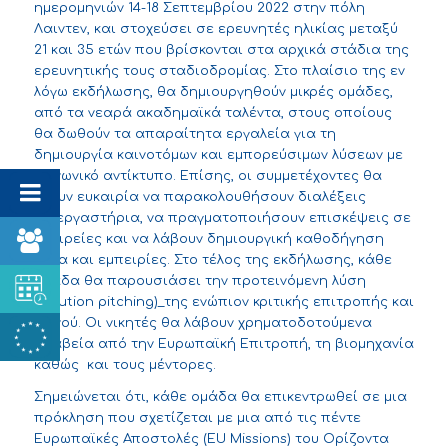
ημερομηνιών 14-18 Σεπτεμβρίου 2022 στην πόλη
Λαιντεν, και στοχεύσει σε ερευνητές ηλικίας μεταξύ
21 και 35 ετών που βρίσκονται στα αρχικά στάδια της
ερευνητικής τους σταδιοδρομίας. Στο πλαίσιο της εν
λόγω εκδήλωσης, θα δημιουργηθούν μικρές ομάδες,
από τα νεαρά ακαδημαϊκά ταλέντα, στους οποίους
θα δωθούν τα απαραίτητα εργαλεία για τη
δημιουργία καινοτόμων και εμπορεύσιμων λύσεων με
κοινωνικό αντίκτυπο. Επίσης, οι συμμετέχοντες θα
έχουν ευκαιρία να παρακολουθήσουν διαλέξεις
καιεργαστήρια, να πραγματοποιήσουν επισκέψεις σε
εταιρείες και να λάβουν δημιουργική καθοδήγηση
αλλα και εμπειρίες. Στο τέλος της εκδήλωσης, κάθε
ομάδα θα παρουσιάσει την προτεινόμενη λύση
(solution pitching)_της ενώπιον κριτικής επιτροπής και
κοινού. Οι νικητές θα λάβουν χρηματοδοτούμενα
βραβεία από την Ευρωπαϊκή Επιτροπή, τη βιομηχανία
καθώς και τους μέντορες.
Σημειώνεται ότι, κάθε ομάδα θα επικεντρωθεί σε μια
πρόκληση που σχετίζεται με μια από τις πέντε
Ευρωπαϊκές Αποστολές (
EU Missions
) του Ορίζοντα