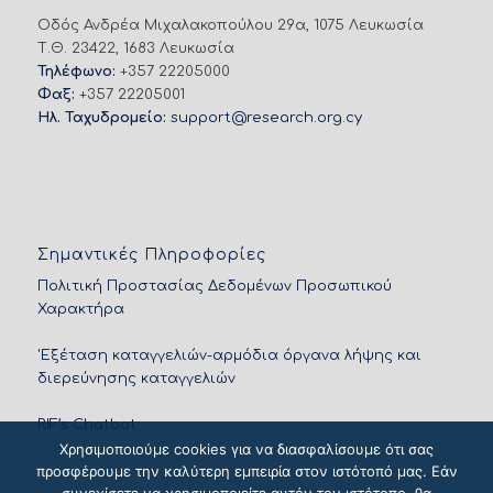
Οδός Ανδρέα Μιχαλακοπούλου 29α, 1075 Λευκωσία
Τ.Θ. 23422, 1683 Λευκωσία
Τηλέφωνο:
+357 22205000
Φαξ:
+357 22205001
Ηλ. Ταχυδρομείο:
support@research.org.cy
Σημαντικές Πληροφορίες
Πολιτική Προστασίας Δεδομένων Προσωπικού
Χαρακτήρα
'Εξέταση καταγγελιών-αρμόδια όργανα λήψης και
διερεύνησης καταγγελιών
RIF’s Chatbot
Χρησιμοποιούμε cookies για να διασφαλίσουμε ότι σας
προσφέρουμε την καλύτερη εμπειρία στον ιστότοπό μας. Εάν