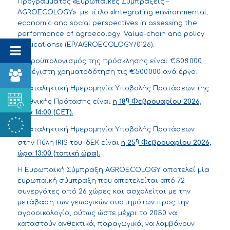
Προγράμματος «Ευρωπαϊκές Συμπράξεις –
AGROECOLOGY» με τίτλο «Integrating environmental,
economic and social perspectives in assessing the
performance of agroecology. Value–chain and policy
implications» (EP/AGROECOLOGY/0126).
Ο προϋπολογισμός της πρόσκλησης είναι €508.000,
με μέγιστη χρηματοδότηση τις €500.000 ανά έργο.
Η Καταληκτική Ημερομηνία Υποβολής Προτάσεων της
η
Διεθνικής Πρότασης
είναι
η 18
Φεβρουαρίου 2026,
ώρα 14:00 (
CET
).
Η Καταληκτική Ημερομηνία Υποβολής Προτάσεων
η
στην
Πύλη IRIS
του ΙδΕΚ είναι
η 25
Φεβρουαρίου 2026,
ώρα 13:00 (τοπική ώρα).
Η Ευρωπαϊκή Σύμπραξη AGROECOLOGY αποτελεί μία
ευρωπαϊκή σύμπραξη που αποτελείται από 72
συνεργάτες από 26 χώρες και ασχολείται με την
μετάβαση των γεωργικών συστημάτων προς την
αγροοικολογία, ούτως ώστε μέχρι το 2050 να
καταστούν ανθεκτικά, παραγωγικά, να λαμβάνουν