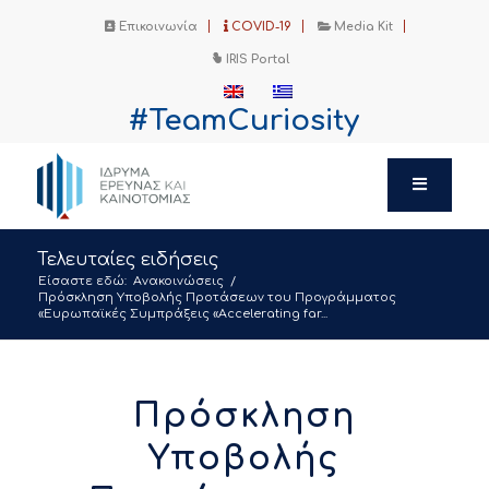
Επικοινωνία
COVID-19
Media Kit
IRIS Portal
#TeamCuriosity
Τελευταίες ειδήσεις
Είσαστε εδώ:
Ανακοινώσεις
/
Πρόσκληση Υποβολής Προτάσεων του Προγράμματος
«Ευρωπαϊκές Συμπράξεις «Accelerating far...
Πρόσκληση
Υποβολής