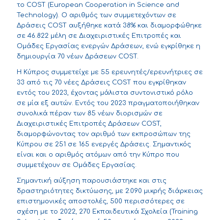
το COST (European Cooperation in Science and
Technology). Ο αριθμός των συμμετεχόντων σε
Δράσεις COST αυξήθηκε κατά 38% και διαμορφώθηκε
σε 46.822 μέλη σε Διαχειριστικές Επιτροπές και
Ομάδες Εργασίας ενεργών Δράσεων, ενώ εγκρίθηκε η
δημιουργία 70 νέων Δράσεων COST.
Η Κύπρος συμμετείχε με 55 ερευνητές/ερευνήτριες σε
33 από τις 70 νέες Δράσεις COST που εγκρίθηκαν
εντός του 2023, έχοντας μάλιστα συντονιστικό ρόλο
σε μία εξ αυτών. Εντός του 2023 πραγματοποιήθηκαν
συνολικά πέραν των 85 νέων διορισμών σε
Διαχειριστικές Επιτροπές Δράσεων COST,
διαμορφώνοντας τον αριθμό των εκπροσώπων της
Κύπρου σε 251 σε 165 ενεργές Δράσεις. Σημαντικός
είναι και ο αριθμός ατόμων από την Κύπρο που
συμμετέχουν σε Ομάδες Εργασίας.
Σημαντική αύξηση παρουσιάστηκε και στις
δραστηριότητες δικτύωσης, με 2.090 μικρής διάρκειας
επιστημονικές αποστολές, 500 περισσότερες σε
σχέση με το 2022, 270 Εκπαιδευτικά Σχολεία (Training